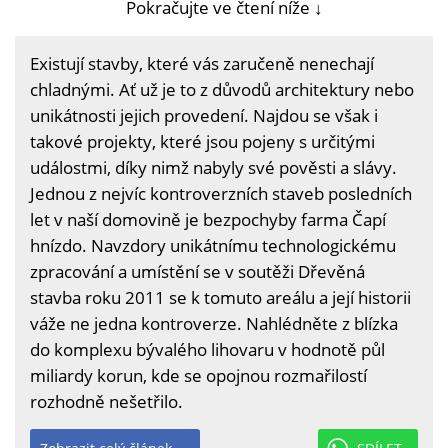
Pokračujte ve čtení níže ↓
Existují stavby, které vás zaručeně nenechají
chladnými. Ať už je to z důvodů architektury nebo
unikátnosti jejich provedení. Najdou se však i
takové projekty, které jsou pojeny s určitými
událostmi, díky nimž nabyly své pověsti a slávy.
Jednou z nejvíc kontroverzních staveb posledních
let v naší domovině je bezpochyby farma Čapí
hnízdo. Navzdory unikátnímu technologickému
zpracování a umístění se v soutěži Dřevěná
stavba roku 2011 se k tomuto areálu a její historii
váže ne jedna kontroverze. Nahlédněte z blízka
do komplexu bývalého lihovaru v hodnotě půl
miliardy korun, kde se opojnou rozmařilostí
rozhodně nešetřilo.