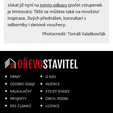
získat již nyní na
tomto odkazu
(počet vstupenek
je limitován). Těšit se můžete také na množství
inspirace, živých přednášek, konzultací s
odborníky i slevové vouchery.
Photocredit: Tomáš Valaškovčák
FIRMY
O NÁS
OSOBNÍ ÚDAJE
INZERCE
KALKULAČKY
ETICKÝ KODEX
PROJEKTY
OBCH. PODM.
RSS ČLÁNKŮ
LICENCE