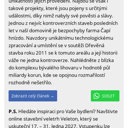
unikátnosti jejich provedení. Najdou se však i
takové projekty, které jsou pojeny s určitými
událostmi, díky nimž nabyly své pověsti a slávy.
Jednou z nejvíc kontroverzních staveb posledních
let v naší domovině je bezpochyby farma Čapí
hnízdo. Navzdory unikátnímu technologickému
zpracování a umístění se v soutěži Dřevěná
stavba roku 2011 se k tomuto areálu a její historii
váže ne jedna kontroverze. Nahlédněte z blízka
do komplexu bývalého lihovaru v hodnotě půl
miliardy korun, kde se opojnou rozmařilostí
rozhodně nešetřilo.
Zobrazit celý článek →
SDÍLET
P.S.
Hledáte inspiraci pro Vaše bydlení? Navštivte
online stavební veletrh Veleton, který se
uskuteční 17. – 31. ledna 2027. Vstupenku lze