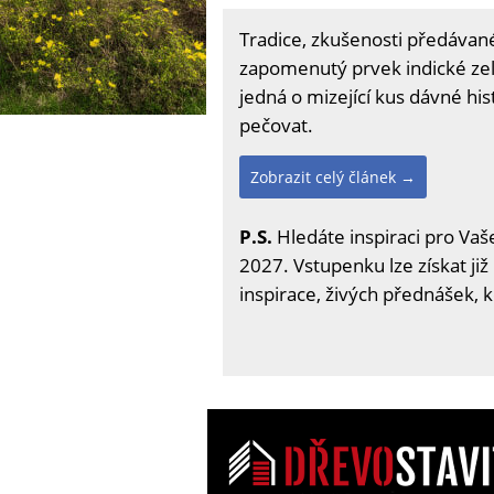
Tradice, zkušenosti předávané
zapomenutý prvek indické zel
jedná o mizející kus dávné hi
pečovat.
Zobrazit celý článek →
P.S.
Hledáte inspiraci pro Vaše
2027. Vstupenku lze získat již
inspirace, živých přednášek, 