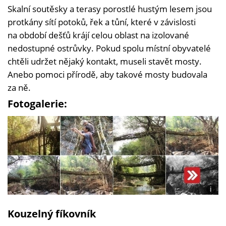
Skalní soutěsky a terasy porostlé hustým lesem jsou
protkány sítí potoků, řek a tůní, které v závislosti
na období dešťů krájí celou oblast na izolované
nedostupné ostrůvky. Pokud spolu místní obyvatelé
chtěli udržet nějaký kontakt, museli stavět mosty.
Anebo pomoci přírodě, aby takové mosty budovala
za ně.
Fotogalerie:
i
Foto:
Arshi
Kouzelný fíkovník
Urvee
Bose,