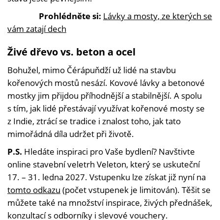
Prohlédněte si:
Lávky a mosty, ze kterých se
vám zatají dech
Živé dřevo vs. beton a ocel
Bohužel, mimo Čérápuňdží už lidé na stavbu
kořenových mostů nesází. Kovové lávky a betonové
mostky jim přijdou příhodnější a stabilnější. A spolu
s tím, jak lidé přestávají využívat kořenové mosty se
z Indie, ztrácí se tradice i znalost toho, jak tato
mimořádná díla udržet při životě.
P.S.
Hledáte inspiraci pro Vaše bydlení? Navštivte
online stavební veletrh Veleton, který se uskuteční
17. – 31. ledna 2027. Vstupenku lze získat již nyní na
tomto odkazu
(počet vstupenek je limitován). Těšit se
můžete také na množství inspirace, živých přednášek,
konzultací s odborníky i slevové vouchery.