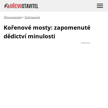
Dřevostavitel
»
Zajímavosti
Kořenové mosty: zapomenuté
dědictví minulosti
reklama