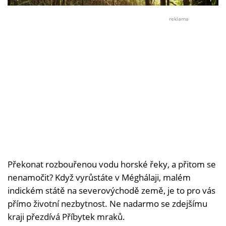
Foto:
Arshi
reklama
Urvee
Bose
Překonat rozbouřenou vodu horské řeky, a přitom se
nenamočit? Když vyrůstáte v Méghálaji, malém
indickém státě na severovýchodě země, je to pro vás
přímo životní nezbytnost. Ne nadarmo se zdejšímu
kraji přezdívá Příbytek mraků.