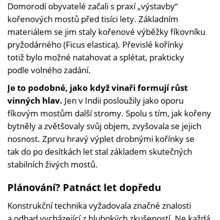
Domorodí obyvatelé začali s praxí „výstavby“
Patric
Roger
kořenových mostů před tisíci lety. Základním
Aditi
materiálem se jim staly kořenové výběžky fíkovníku
Verma
pryžodárného (Ficus elastica). Převislé kořínky
CC
BY-
totiž bylo možné natahovat a splétat, prakticky
SA
podle volného zadání.
4.0)
Je to podobné, jako když vinaři formují růst
vinných hlav.
Jen v Indii posloužily jako oporu
fíkovým mostům další stromy. Spolu s tím, jak kořeny
bytněly a zvětšovaly svůj objem, zvyšovala se jejich
nosnost. Zprvu hravý výplet drobnými kořínky se
tak do po desítkách let stal základem skutečných
stabilních živých mostů.
Plánování? Patnáct let dopředu
Konstrukční technika vyžadovala značné znalosti
a odhad vycházející z hlubokých zkušeností. Ne každá