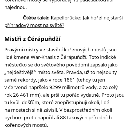
najednou.
Čtěte také:
Kapellbrücke: Jak hořel nejstarší
příhradový most na světě?
Mistři z Čérápuňdží
Pravými mistry ve stavění kořenových mostů jsou
lidé kmene War-Khasis z Čérápuňdží. Toto indické
městečko se do světového povědomí zapsalo jako
„nejdeštivější“ místo světa. Pravda, už to nejsou ty
samé rekordy, jako v roce 1861 (tehdy tu jen
v červenci napršelo 9299 milimetrů vody, a za celý
rok 26 461 mm), ale prší tu pořád vydatně. Proto jsou
tu kvůli dešťům, které znepřístupňují okolí, lidé
na mostech silně závislí. V bezprostředním okolí
bychom proto napočítali 88 takových přírodních
kořenových mostů.