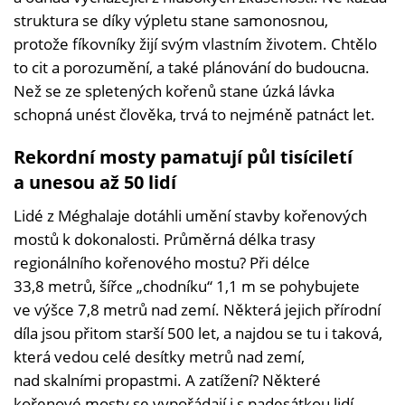
struktura se díky výpletu stane samonosnou,
protože fíkovníky žijí svým vlastním životem. Chtělo
to cit a porozumění, a také plánování do budoucna.
Než se ze spletených kořenů stane úzká lávka
schopná unést člověka, trvá to nejméně patnáct let.
Rekordní mosty pamatují půl tisíciletí
a unesou až 50 lidí
Lidé z Méghalaje dotáhli umění stavby kořenových
mostů k dokonalosti. Průměrná délka trasy
regionálního kořenového mostu? Při délce
33,8 metrů, šířce „chodníku“ 1,1 m se pohybujete
ve výšce 7,8 metrů nad zemí. Některá jejich přírodní
díla jsou přitom starší 500 let, a najdou se tu i taková,
která vedou celé desítky metrů nad zemí,
nad skalními propastmi. A zatížení? Některé
kořenové mosty se vypořádají i s padesátkou lidí