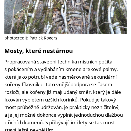
photocredit: Patrick Rogers
Mosty, které nestárnou
Propracovaná stavební technika místních počítá
s pokácením a vydlabáním kmene arekové palmy,
která jako potrubí vede nasměrované sekundární
kořeny fíkovníku. Tato vnější podpora se časem
rozloží, ale kořeny již mají udaný směr, který je dále
fixován výpletem užších kořínků. Pokud je takový
most průběžně udržován, je prakticky nezničitelný,
a je jej možné dokonce vyplnit jednoduchou dlažbou
z říčních kamenů. S přibývajícími lety se tak most
stává ještě pevnějším.