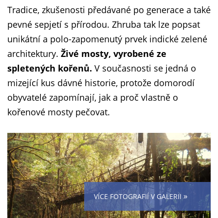
Tradice, zkušenosti předávané po generace a také
pevné sepjetí s přírodou. Zhruba tak lze popsat
unikátní a polo-zapomenutý prvek indické zelené
architektury.
Živé mosty, vyrobené ze
spletených kořenů.
V současnosti se jedná o
mizející kus dávné historie, protože domorodí
obyvatelé zapomínají, jak a proč vlastně o
kořenové mosty pečovat.
»
VÍCE FOTOGRAFIÍ V GALERII
i