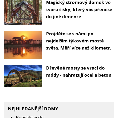
Magický stromový domek ve
tvaru šišky, který vás přenese
do jiné dimenze
Projděte se s námi po
nejdelším týkovém mostě
světa. Měří více než kilometr.
Dřevěné mosty se vrací do
módy - nahrazují ocel a beton
NEJHLEDANĚJŠÍ DOMY
Bungalovy do L