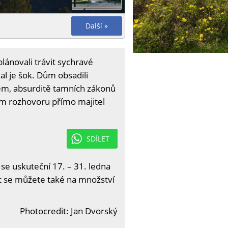
Další »
plánovali trávit sychravé
al je šok. Dům obsadili
mem, absurditě tamních zákonů
ém rozhovoru přímo majitel
SDÍLET
 se uskuteční 17. – 31. ledna
it se můžete také na množství
Photocredit: Jan Dvorský