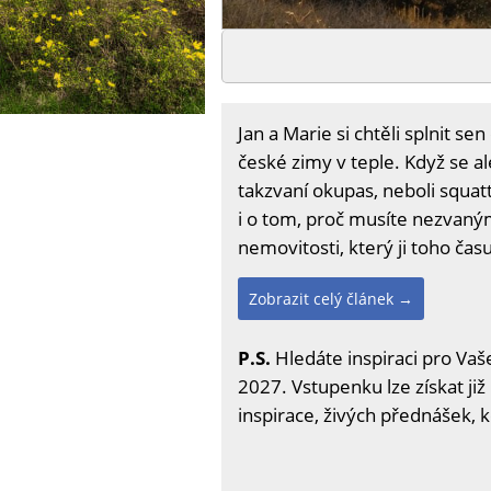
Jan a Marie si chtěli splnit s
české zimy v teple. Když se al
takzvaní okupas, neboli squa
i o tom, proč musíte nezvaný
nemovitosti, který ji toho ča
Zobrazit celý článek →
P.S.
Hledáte inspiraci pro Vaše
2027. Vstupenku lze získat již
inspirace, živých přednášek, 