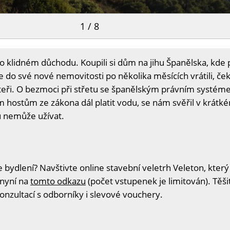
1 / 8
en o klidném důchodu. Koupili si dům na jihu Španělska, kde 
e do své nové nemovitosti po několika měsících vrátili, ček
tteři. O bezmoci při střetu se španělským právním systé
m hostům ze zákona dál platit vodu, se nám svěřil v krátk
su nemůže užívat.
 bydlení? Navštivte online stavební veletrh Veleton, který
 nyní na
tomto odkazu
(počet vstupenek je limitován). Těš
konzultací s odborníky i slevové vouchery.