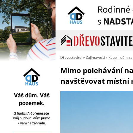
Dřevostavitel
»
Zajímavosti
»
Koupili dům za
Mimo polehávání na 
navštěvovat místní 