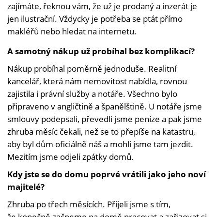
zajímáte, řeknou vám, že už je prodaný a inzerát je
jen ilustrační. Vždycky je potřeba se ptát přímo
makléřů nebo hledat na internetu.
A samotný nákup už probíhal bez komplikací?
Nákup probíhal poměrně jednoduše. Realitní
kancelář, která nám nemovitost nabídla, rovnou
zajistila i právní služby a notáře. Všechno bylo
připraveno v angličtině a španělštině. U notáře jsme
smlouvy podepsali, převedli jsme peníze a pak jsme
zhruba měsíc čekali, než se to přepíše na katastru,
aby byl dům oficiálně náš a mohli jsme tam jezdit.
Mezitím jsme odjeli zpátky domů.
Kdy jste se do domu poprvé vrátili jako jeho noví
majitelé?
Zhruba po třech měsících. Přijeli jsme s tím,
že konečně začneme na domě pracovat a zařizovat si