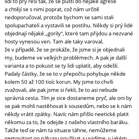
lidí to prý řeší tak, že se pustí do nějaké agrese
a chtějí se s nimi poprat, což nám určitě
nedoporučoval, protože bychom se sami stali
spolupachateli a vystavili se postihu. Někdy si prý lidé
objednají nějaké „gorily“, které tam přijdou a nezvané
hosty vynesou ven. Tam ale taky varoval,
že v případě, že se prokáže, že jsme si je objednali
my, budeme ve velkých problémech. A pak je další
varianta a to pokusit se ty lidi uplatit, aby odešli.
Padaly částky, že se to v přepočtu pohybuje někde
kolem 50 až 100 tisíc korun. My jsme to chvíli
zvažovali, ale pak jsme si řekli, že to asi nebude
správná cesta. Tím je sice dostaneme pryč, ale oni by
se pak mohli nastěhovat k sousedům, nebo se k nám
někdy vrátit zpátky. Navíc nám přišlo neetické platit
někomu za to, že odejde z našeho vlastního baráku.
Takže teď se nám ta situace táhne, nemůžeme
nemovitost po nákupu používat a uvidíme, v jakém