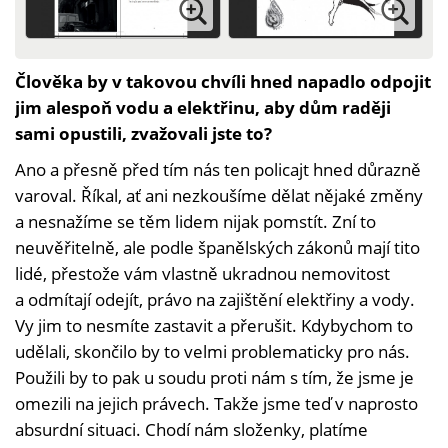
Člověka by v takovou chvíli hned napadlo odpojit
jim alespoň vodu a elektřinu, aby dům raději
sami opustili, zvažovali jste to?
Ano a přesně před tím nás ten policajt hned důrazně
varoval. Říkal, ať ani nezkoušíme dělat nějaké změny
a nesnažíme se těm lidem nijak pomstít. Zní to
neuvěřitelně, ale podle španělských zákonů mají tito
lidé, přestože vám vlastně ukradnou nemovitost
a odmítají odejít, právo na zajištění elektřiny a vody.
Vy jim to nesmíte zastavit a přerušit. Kdybychom to
udělali, skončilo by to velmi problematicky pro nás.
Použili by to pak u soudu proti nám s tím, že jsme je
omezili na jejich právech. Takže jsme teď v naprosto
absurdní situaci. Chodí nám složenky, platíme