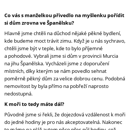
Co vás s manželkou přivedlo na myšlenku pořídit
si dům zrovna ve Španělsku?
Hlavně jsme chtěli na důchod nějaké pěkné bydlení,
kde budeme moct trávit zimu. Když je u nás sychravo,
chtěli jsme být v teple, kde to bylo příjemné
a pohodové. Vybrali jsme si dům v provincii Murcia
na jihu Španělska. Vycházeli jsme z doporučení
místních, díky kterým se nám povedlo sehnat
poměrně pěkný dům za velice dobrou cenu. Podobná
nemovitost by byla přímo na pobřeží naprosto
nedostupná.
K moři to tedy máte dál?
Původně jsme si řekli, že dojezdová vzdálenost k moři
do jedné hodiny je pro nás akceptovatelná. Nakonec
to máme na pláž autem něco přes půl hodiny, což