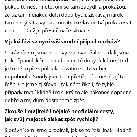
pokud to nestihnete, oni se tam zabydlí a prokážou,
že už tam nějakou delší dobu bydlí, získávají nárok
tam pobývat a vy pak musíte to vlastnictví prokazovat
u soudu. Což je přesně naše situace.
V jaké fázi se nyní váš soudní případ nachází?
S právníkem jsme hned vypracovali žalobu, dali jsme
to ke španělskému soudu a od té doby čekáme. Teď
je to něco přes půl roku a zatím se to vůbec
nepohnulo. Soudy jsou tam přetížené a nestíhají to
řešit. Co jsme zjišťovali, tak nám říkali, že tyhle
případy trvají klidně i rok. Prý to ale nakonec dopadne
dobře a my dům dostaneme zpět.
Zkoušejí majitelé i nějaké neoficiální cesty,
jak svůj majetek získat zpět rychleji?
S právníkem jsme probírali, jak se to řeší jinak. Hodně