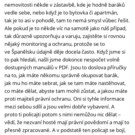
nemovitosti někde v zástavbě, kde je hodně baráků
vedle sebe, nebo když je to bytovka či apartmán,
tak je to asi v pohodě, tam to nemá smysl vůbec řešit.
Ale pokud je to někde víc na samotě jako náš případ,
tak důrazně upozorňuju a varuju, zajistěte si rovnou
nějaký monitoring a ochranu, protože se to
ve Španělsku údajně děje docela často. Když jsme si
to pak hledali, našli jsme dokonce nespočet volně
dostupných manuálů v PDF. Jsou to doslova příručky
na to, jak máte někomu správně okupovat barák,
jak mu ho máte sebrat, jak se tam máte nastěhovat,
co máte dělat, abyste tam mohli zůstat, a jakou máte
proti majiteli právní ochranu. Oni si tyhle informace
mezi sebou sdílí a jsou velmi dobře vybavení. A
proto ti policajti potom s nimi nemůžou nic dělat –
vědí, že nezvaní hosté mají právní povědomí a mají to
přesně zpracované. A v podstatě ten policajt se bojí,