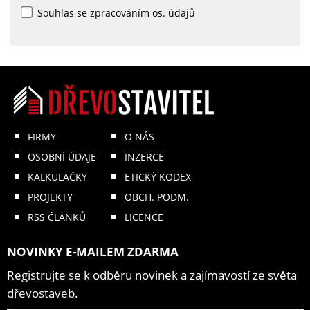
Souhlas se zpracováním os. údajů
FIRMY
O NÁS
OSOBNÍ ÚDAJE
INZERCE
KALKULAČKY
ETICKÝ KODEX
PROJEKTY
OBCH. PODM.
RSS ČLÁNKŮ
LICENCE
NOVINKY E-MAILEM ZDARMA
Registrujte se k odběru novinek a zajímavostí ze světa
dřevostaveb.