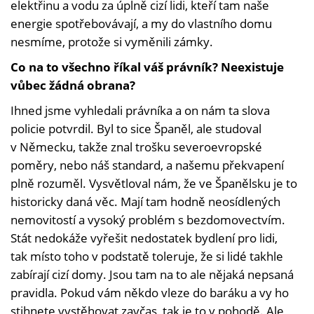
elektřinu a vodu za úplně cizí lidi, kteří tam naše
energie spotřebovávají, a my do vlastního domu
nesmíme, protože si vyměnili zámky.
Co na to všechno říkal váš právník? Neexistuje
vůbec žádná obrana?
Ihned jsme vyhledali právníka a on nám ta slova
policie potvrdil. Byl to sice Španěl, ale studoval
v Německu, takže znal trošku severoevropské
poměry, nebo náš standard, a našemu překvapení
plně rozuměl. Vysvětloval nám, že ve Španělsku je to
historicky daná věc. Mají tam hodně neosídlených
nemovitostí a vysoký problém s bezdomovectvím.
Stát nedokáže vyřešit nedostatek bydlení pro lidi,
tak místo toho v podstatě toleruje, že si lidé takhle
zabírají cizí domy. Jsou tam na to ale nějaká nepsaná
pravidla. Pokud vám někdo vleze do baráku a vy ho
stihnete vystěhovat zavčas, tak je to v pohodě. Ale