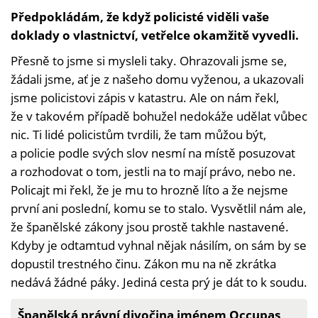
Předpokládám, že když policisté viděli vaše
doklady o vlastnictví, vetřelce okamžitě vyvedli.
Přesně to jsme si mysleli taky. Ohrazovali jsme se,
žádali jsme, ať je z našeho domu vyženou, a ukazovali
jsme policistovi zápis v katastru. Ale on nám řekl,
že v takovém případě bohužel nedokáže udělat vůbec
nic. Ti lidé policistům tvrdili, že tam můžou být,
a policie podle svých slov nesmí na místě posuzovat
a rozhodovat o tom, jestli na to mají právo, nebo ne.
Policajt mi řekl, že je mu to hrozně líto a že nejsme
první ani poslední, komu se to stalo. Vysvětlil nám ale,
že španělské zákony jsou prostě takhle nastavené.
Kdyby je odtamtud vyhnal nějak násilím, on sám by se
dopustil trestného činu. Zákon mu na ně zkrátka
nedává žádné páky. Jediná cesta prý je dát to k soudu.
Španělská právní divočina jménem Occupas