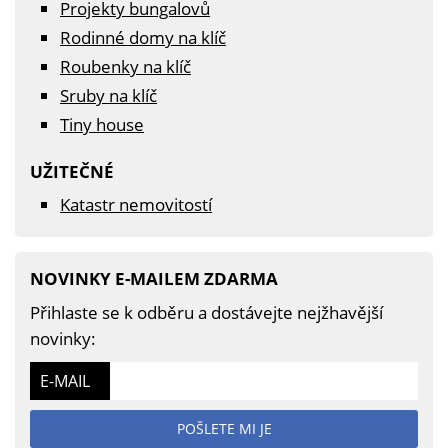
Projekty bungalovů
Rodinné domy na klíč
Roubenky na klíč
Sruby na klíč
Tiny house
UŽITEČNÉ
Katastr nemovitostí
NOVINKY E-MAILEM ZDARMA
Přihlaste se k odběru a dostávejte nejžhavější
novinky:
E-MAIL
POŠLETE MI JE