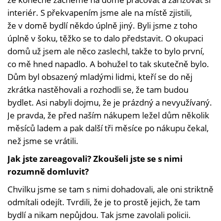
interiér. S překvapením jsme ale na místě zjistili,
že v domě bydlí někdo úplně jiný. Byli jsme z toho
úplně v šoku, těžko se to dalo představit. O okupaci
domů už jsem ale něco zaslechl, takže to bylo první,
co mě hned napadlo. A bohužel to tak skutečně bylo.
Dům byl obsazený mladými lidmi, kteří se do něj
zkrátka nastěhovali a rozhodli se, že tam budou
bydlet. Asi nabyli dojmu, že je prázdný a nevyužívaný.
Je pravda, že před naším nákupem ležel dům několik
měsíců ladem a pak další tři měsíce po nákupu čekal,
než jsme se vrátili.
Jak jste zareagovali? Zkoušeli jste se s nimi
rozumně domluvit?
Chvilku jsme se tam s nimi dohadovali, ale oni striktně
odmítali odejít. Tvrdili, že je to prostě jejich, že tam
bydlí a nikam nepůjdou. Tak jsme zavolali policii.