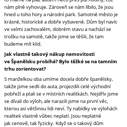
nám plně vyhovuje. Zároveň se nám líbilo, že jsou
hned u toho hory a národní park. Samotné město je
krásné, historické a dobře vybavené. Dům byl navíc
ve velmi zachovalém, dobrém stavu a nachází se
trošku na samotě, takže jsme se těšili, že tam
budeme mít klid.
Jak vlastně takový nákup nemovitosti
ve Španělsku probíhá? Bylo těžké se na tamním
trhu zorientovat?
S manželkou oba umíme docela dobře španělsky,
takže jsme sedli do auta, projezdili celé východní
pobřeží a ptali se v místních realitkách. Nejdřív jsme
se dívali do výloh, ale narazili jsme na první věc,
kterou asi většinou lidi neví. Ty nabídky ve výlohách
realitek vlastně vůbec neplatí. Jsou neplatné
jak cenově, tak fyzicky. Když se o takový dům