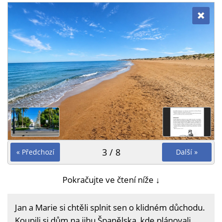
3 / 8
« Předchozí
Další »
Pokračujte ve čtení níže ↓
Jan a Marie si chtěli splnit sen o klidném důchodu.
Koupili si dům na jihu Španělska, kde plánovali