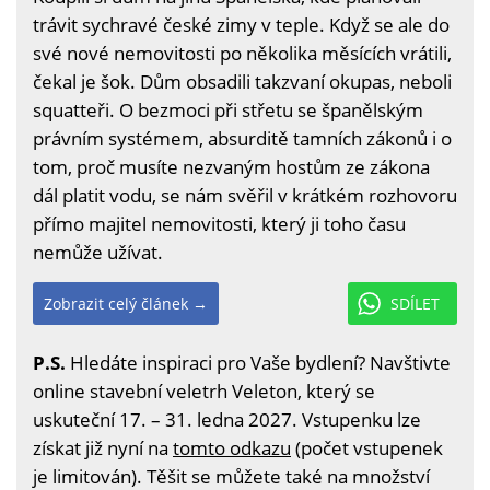
trávit sychravé české zimy v teple. Když se ale do
své nové nemovitosti po několika měsících vrátili,
čekal je šok. Dům obsadili takzvaní okupas, neboli
squatteři. O bezmoci při střetu se španělským
právním systémem, absurditě tamních zákonů i o
tom, proč musíte nezvaným hostům ze zákona
dál platit vodu, se nám svěřil v krátkém rozhovoru
přímo majitel nemovitosti, který ji toho času
nemůže užívat.
Zobrazit celý článek →
SDÍLET
P.S.
Hledáte inspiraci pro Vaše bydlení? Navštivte
online stavební veletrh Veleton, který se
uskuteční 17. – 31. ledna 2027. Vstupenku lze
získat již nyní na
tomto odkazu
(počet vstupenek
je limitován). Těšit se můžete také na množství