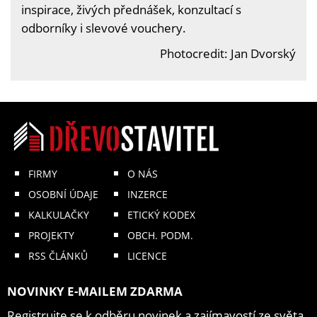
inspirace, živých přednášek, konzultací s
odborníky i slevové vouchery.
Photocredit: Jan Dvorský
FIRMY
O NÁS
OSOBNÍ ÚDAJE
INZERCE
KALKULAČKY
ETICKÝ KODEX
PROJEKTY
OBCH. PODM.
RSS ČLÁNKŮ
LICENCE
NOVINKY E-MAILEM ZDARMA
Registrujte se k odběru novinek a zajímavostí ze světa