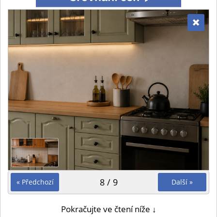
8 / 9
« Předchozí
Další »
Pokračujte ve čtení níže ↓