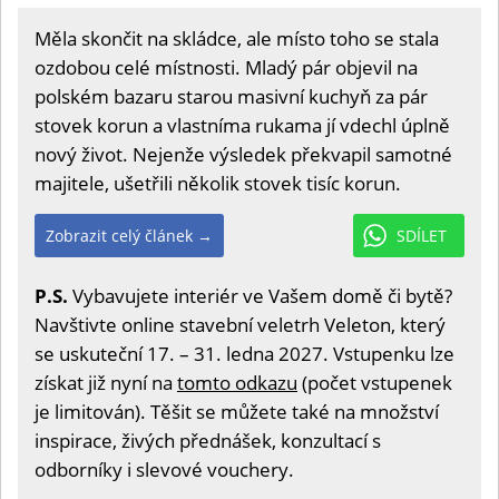
Měla skončit na skládce, ale místo toho se stala
ozdobou celé místnosti. Mladý pár objevil na
polském bazaru starou masivní kuchyň za pár
stovek korun a vlastníma rukama jí vdechl úplně
nový život. Nejenže výsledek překvapil samotné
majitele, ušetřili několik stovek tisíc korun.
Zobrazit celý článek →
SDÍLET
P.S.
Vybavujete interiér ve Vašem domě či bytě?
Navštivte online stavební veletrh Veleton, který
se uskuteční 17. – 31. ledna 2027. Vstupenku lze
získat již nyní na
tomto odkazu
(počet vstupenek
je limitován). Těšit se můžete také na množství
inspirace, živých přednášek, konzultací s
odborníky i slevové vouchery.