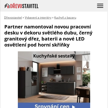
Dřevostavitel
»
Vybavení a interiéry
»
Kuchyň z bazaru
Partner namontoval novou pracovní
desku v dekoru světlého dubu, černý
granitový dřez, baterii a nové LED
osvětlení pod horní skříňky