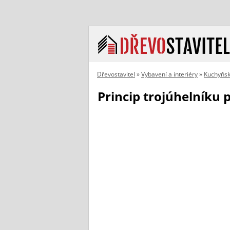
Dřevostavitel
»
Vybavení a interiéry
»
Kuchyňská
Princip trojúhelníku 