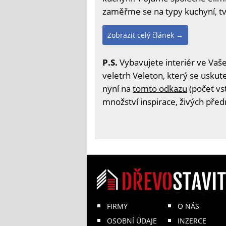
zaměřme se na typy kuchyní, tva
Zobrazit celý článek →
P.S.
Vybavujete interiér ve Vaš
veletrh Veleton, který se uskute
nyní na
tomto odkazu
(počet vs
množství inspirace, živých před
FIRMY
O NÁS
OSOBNÍ ÚDAJE
INZERCE