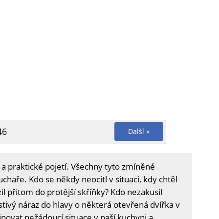
46
Další »
í a praktické pojetí. Všechny tyto zmíněné
chaře. Kdo se někdy neocitl v situaci, kdy chtěl
il přitom do protější skříňky? Kdo nezakusil
stivý náraz do hlavy o některá otevřená dvířka v
novat nežádoucí situace v naší kuchyni a