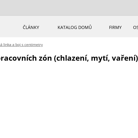
ČLÁNKY
KATALOG DOMŮ
FIRMY
O
 linka a boj s centimetry
pracovních zón (chlazení, mytí, vaření)