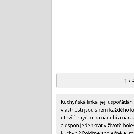
1 / 
Kuchyňská linka, její uspořádán
vlastnosti jsou snem každého ku
otevřít myčku na nádobí a naraz
alespoň jedenkrát v životě bole
kuchyni? Pojďme společně elimi