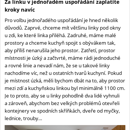
Za linku v jednořadém uspořádání zaplatíte
souhl
Kurt
kroky navíc
Kaedi
ebayd
Pro volbu jednořadého uspořádání je hned několik
Möbe
důvodů. Zaprvé, chceme mít většinu linky pod okny
Höffn
u zdi, ke které linka přiléhá. Zadruhé, máme malé
prostory a chceme kuchyň spojit s obývákem tak,
aby příliš nenarušila jeho prostor. Zatřetí, prostor
místnosti je úzký a začtvrté, máme rádi jednoduché
a rovné linie a nevadí nám, že se u takové linky
nachodíme víc, než u ostatních tvarů kuchyní. Pokud
je místnost úzká, měli bychom dbát na to, aby prostor
mezi zdí a kuchyňskou linkou byl minimálně 1100 cm.
Je to proto, aby se u linky pohodlně dva lidé vyhnuli
a zároveň, abychom bez velkých problémů otevřeli
kontejnery ve spodních skříňkách, dveře od myčky,
lednice, trouby…