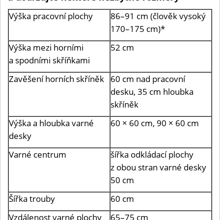
Výška pracovní plochy
86–91 cm (člověk vysoký
170–175 cm)*
Výška mezi horními
52 cm
a spodními skříňkami
Zavěšení horních skříněk
60 cm nad pracovní
desku, 35 cm hloubka
skříněk
Výška a hloubka varné
60 × 60 cm, 90 × 60 cm
desky
Varné centrum
šířka odkládací plochy
z obou stran varné desky
50 cm
Šířka trouby
60 cm
Vzdálenost varné plochy
65–75 cm