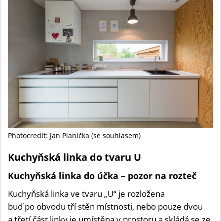
Photocredit: Jan Planička (se souhlasem)
Kuchyňská linka do tvaru U
Kuchyňská linka do účka – pozor na rozteč
Kuchyňská linka ve tvaru „U“ je rozložena
buď po obvodu tří stěn místnosti, nebo pouze dvou
a třetí část linky je umístěna v prostoru a skládá se ze