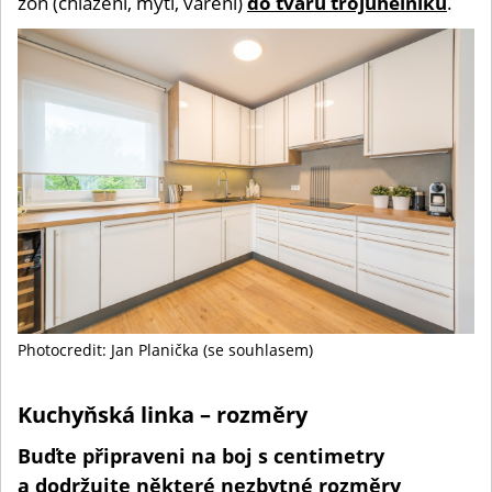
zón (chlazení, mytí, vaření)
do tvaru trojúhelníku
.
Photocredit: Jan Planička (se souhlasem)
Kuchyňská linka – rozměry
Buďte připraveni na boj s centimetry
a dodržujte některé nezbytné rozměry