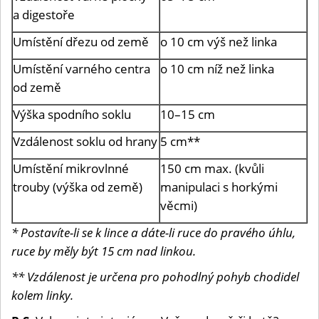
a digestoře
Umístění dřezu od země
o 10 cm výš než linka
Umístění varného centra
o 10 cm níž než linka
od země
Výška spodního soklu
10–15 cm
Vzdálenost soklu od hrany
5 cm**
Umístění mikrovlnné
150 cm max. (kvůli
trouby (výška od země)
manipulaci s horkými
věcmi)
* Postavíte-li se k lince a dáte-li ruce do pravého úhlu,
ruce by měly být 15 cm nad linkou.
** Vzdálenost je určena pro pohodlný pohyb chodidel
kolem linky.