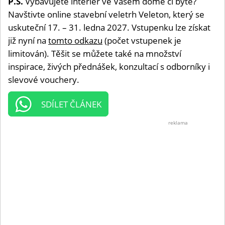
P.S.
Vybavujete interiér ve Vašem domě či bytě?
Navštivte online stavební veletrh Veleton, který se
uskuteční 17. – 31. ledna 2027. Vstupenku lze získat
již nyní na
tomto odkazu
(počet vstupenek je
limitován). Těšit se můžete také na množství
inspirace, živých přednášek, konzultací s odborníky i
slevové vouchery.
SDÍLET ČLÁNEK
reklama