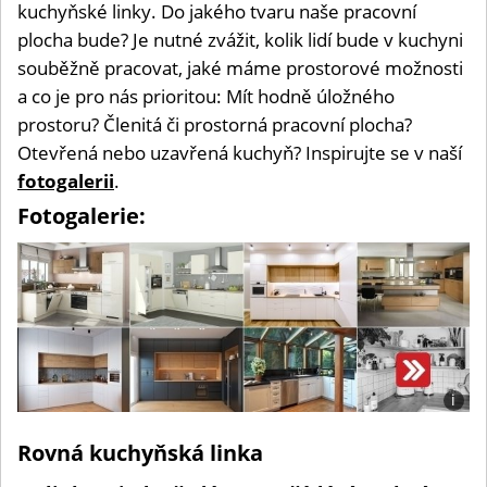
kuchyňské linky. Do jakého tvaru naše pracovní
plocha bude? Je nutné zvážit, kolik lidí bude v kuchyni
souběžně pracovat, jaké máme prostorové možnosti
a co je pro nás prioritou: Mít hodně úložného
prostoru? Členitá či prostorná pracovní plocha?
Otevřená nebo uzavřená kuchyň? Inspirujte se v naší
fotogalerii
.
Fotogalerie:
i
Foto:
Jan
Rovná kuchyňská linka
Plani
(se