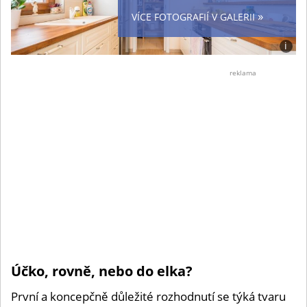
»
VÍCE FOTOGRAFIÍ V GALERII
i
Foto:
Jan
reklama
Plani
(se
souhl
Účko, rovně, nebo do elka?
První a koncepčně důležité rozhodnutí se týká tvaru