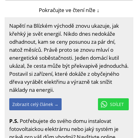
Pokračujte ve čtení níže ↓
Napětí na Blízkém východě znovu ukazuje, jak
křehký je svět energií. Nikdo dnes nedokáže
odhadnout, kam se ceny posunou za pár dní,
natož měsíců. Právě proto se znovu mluví o
energetické soběstačnosti. Jeden domácí kutil
ukázal, že cesta může být překvapivě jednoduchá.
Postavil si zařízení, které dokáže z obyčejného
dřeva vyrábět elektřinu a výrazně tak snížit
náklady na energii.
Zobrazit celý článek →
SDÍLET
P.S.
Potřebujete do svého domu instalovat
fotovoltaickou elektrárnu nebo jaký systém je
právě pro váš dům vhodný? Navštivte online