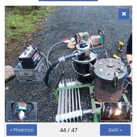
44 / 47
« Předchozí
Další »