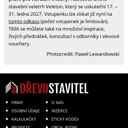
stavební veletrh Veleton, který se uskuteční 17. –
31. ledna 2027. Vstupenku lze získat již nyní na
tomto odkazu
(počet vstupenek je limitován).
Těšit se můžete také na množství inspirace,
živých přednášek, konzultací s odborníky i slevové
vouchery.
Photocredit: Paweł Lewandowski
FIRMY
O NÁS
OSOBNÍ ÚDAJE
INZERCE
KALKULAČKY
ETICKÝ KODEX
PROJEKTY
OBCH. PODM.