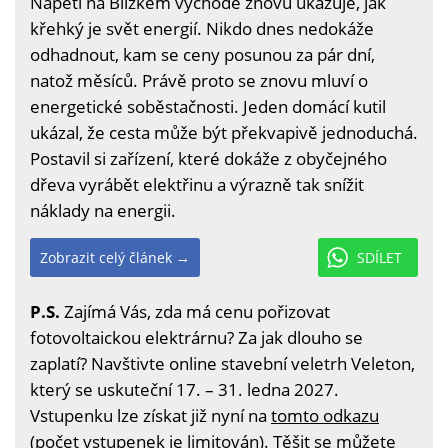
Napětí na Blízkém východě znovu ukazuje, jak
křehký je svět energií. Nikdo dnes nedokáže
odhadnout, kam se ceny posunou za pár dní,
natož měsíců. Právě proto se znovu mluví o
energetické soběstačnosti. Jeden domácí kutil
ukázal, že cesta může být překvapivě jednoduchá.
Postavil si zařízení, které dokáže z obyčejného
dřeva vyrábět elektřinu a výrazně tak snížit
náklady na energii.
Zobrazit celý článek →
SDÍLET
P.S.
Zajímá Vás, zda má cenu pořizovat
fotovoltaickou elektrárnu? Za jak dlouho se
zaplatí? Navštivte online stavební veletrh Veleton,
který se uskuteční 17. – 31. ledna 2027.
Vstupenku lze získat již nyní na
tomto odkazu
(počet vstupenek je limitován). Těšit se můžete