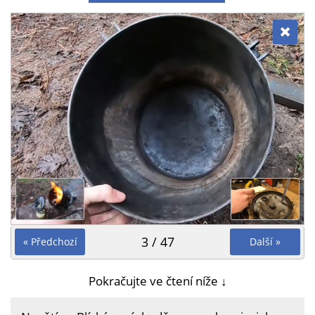
3 / 47
« Předchozí
Další »
Pokračujte ve čtení níže ↓