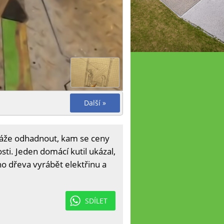
Další »
okáže odhadnout, kam se ceny
ti. Jeden domácí kutil ukázal,
ho dřeva vyrábět elektřinu a
SDÍLET