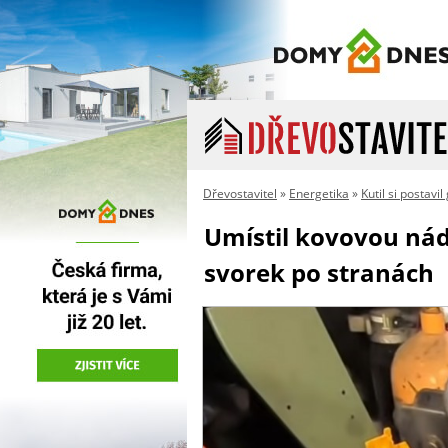
Dřevostavitel
»
Energetika
»
Kutil si postavi
Umístil kovovou nád
svorek po stranách