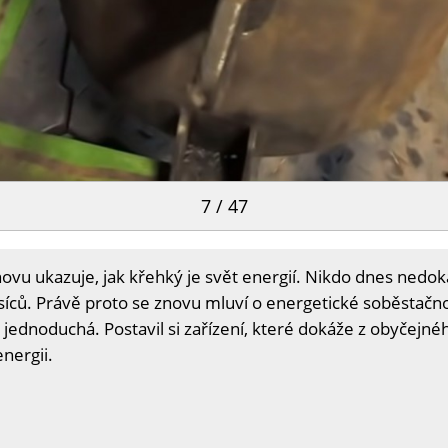
7 / 47
ovu ukazuje, jak křehký je svět energií. Nikdo dnes ned
íců. Právě proto se znovu mluví o energetické soběstačnos
jednoduchá. Postavil si zařízení, které dokáže z obyčejné
energii.