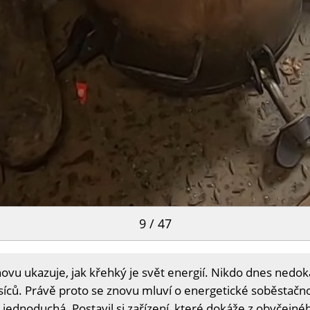
9 / 47
ovu ukazuje, jak křehký je svět energií. Nikdo dnes ned
íců. Právě proto se znovu mluví o energetické soběstačnos
jednoduchá. Postavil si zařízení, které dokáže z obyčejné