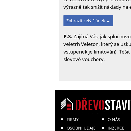
výrazně tak snížit náklady na 
Zobrazit celý článek →
P.S.
Zajímá Vás, jak splní nov
veletrh Veleton, který se usku
vstupenek je limitován). Těši
slevové vouchery.
FIRMY
O NÁS
OSOBNÍ ÚDAJE
INZERCE