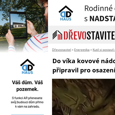
Dřevostavitel
»
Energetika
»
Kutil si postavi
Do víka kovové nádo
připravil pro osaze