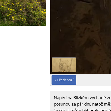
« Předchozí
Napětí na Blízkém východě zn
posunou za pár dní, natož měs
že cesta může být překvapivě 