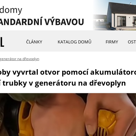
ČLÁNKY
KATALOG DOMŮ
FIRMY
OST
l generátor na dřevoplyn
by vyvrtal otvor pomocí akumulátoro
ní trubky v generátoru na dřevoplyn