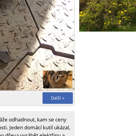
Další »
okáže odhadnout, kam se ceny
ti. Jeden domácí kutil ukázal,
ho dřeva vyrábět elektřinu a