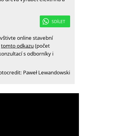
SDÍLET
štivte online stavební
a
tomto odkazu
(počet
onzultací s odborníky i
otocredit: Paweł Lewandowski