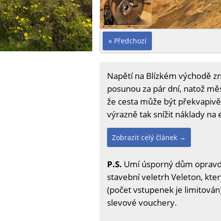
« Předchozí
Napětí na Blízkém východě zn
posunou za pár dní, natož měs
že cesta může být překvapivě 
výrazně tak snížit náklady na 
Zobrazit celý článek →
P.S.
Umí úsporný dům opravdu u
stavební veletrh Veleton, kter
(počet vstupenek je limitován)
slevové vouchery.