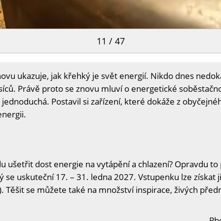
11 / 47
ovu ukazuje, jak křehký je svět energií. Nikdo dnes ned
íců. Právě proto se znovu mluví o energetické soběstačnos
jednoduchá. Postavil si zařízení, které dokáže z obyčejné
energii.
šetřit dost energie na vytápění a chlazení? Opravdu to p
ý se uskuteční 17. – 31. ledna 2027. Vstupenku lze získat j
. Těšit se můžete také na množství inspirace, živých předn
Ph