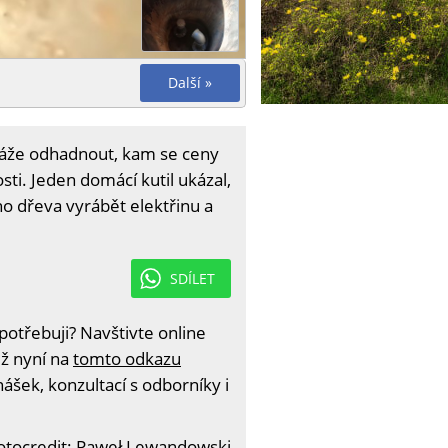
Další »
okáže odhadnout, kam se ceny
ti. Jeden domácí kutil ukázal,
ho dřeva vyrábět elektřinu a
SDÍLET
otřebuji? Navštivte online
iž nyní na
tomto odkazu
ášek, konzultací s odborníky i
otocredit: Paweł Lewandowski