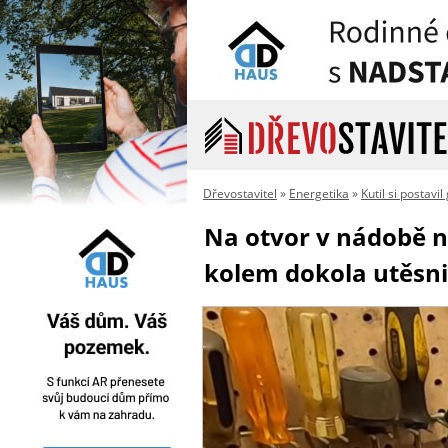
Dřevostavitel
»
Energetika
»
Kutil si postavi
Na otvor v nádobě na
kolem dokola utěsnil