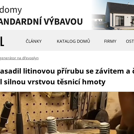
ČLÁNKY
KATALOG DOMŮ
FIRMY
OST
l generátor na dřevoplyn
sadil litinovou přírubu se závitem a 
 silnou vrstvou těsnicí hmoty