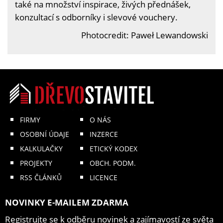
také na množství inspirace, živých přednášek,
konzultací s odborníky i slevové vouchery.
Photocredit: Paweł Lewandowski
FIRMY
O NÁS
OSOBNÍ ÚDAJE
INZERCE
KALKULAČKY
ETICKÝ KODEX
PROJEKTY
OBCH. PODM.
RSS ČLÁNKŮ
LICENCE
NOVINKY E-MAILEM ZDARMA
Registrujte se k odběru novinek a zajímavostí ze světa