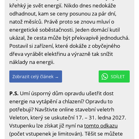
křehký je svět energií. Nikdo dnes nedokáže
odhadnout, kam se ceny posunou za pár dní,
natož měsíců. Právě proto se znovu mluví o
energetické soběstačnosti. Jeden domácí kutil
ukázal, že cesta může být překvapivě jednoduchá.
Postavil si zařízení, které dokáže z obyčejného
dřeva vyrábět elektřinu a výrazně tak snížit
náklady na energii.
Zobrazit celý článek →
SDÍLET
P.S.
Umí úsporný dům opravdu ušetřit dost
energie na vytápění a chlazení? Opravdu to
potřebuji? Navštivte online stavební veletrh
Veleton, který se uskuteční 17. – 31. ledna 2027.
Vstupenku lze získat již nyní na
tomto odkazu
(počet vstupenek je limitován). Těšit se můžete