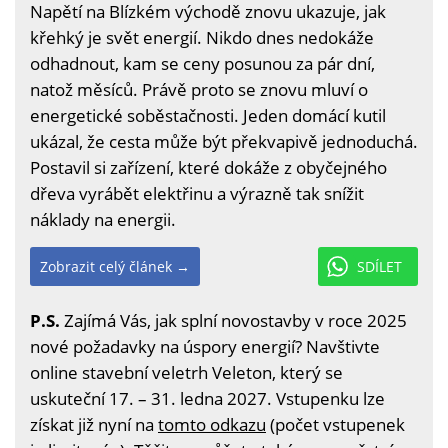
Napětí na Blízkém východě znovu ukazuje, jak
křehký je svět energií. Nikdo dnes nedokáže
odhadnout, kam se ceny posunou za pár dní,
natož měsíců. Právě proto se znovu mluví o
energetické soběstačnosti. Jeden domácí kutil
ukázal, že cesta může být překvapivě jednoduchá.
Postavil si zařízení, které dokáže z obyčejného
dřeva vyrábět elektřinu a výrazně tak snížit
náklady na energii.
Zobrazit celý článek →
SDÍLET
P.S.
Zajímá Vás, jak splní novostavby v roce 2025
nové požadavky na úspory energií? Navštivte
online stavební veletrh Veleton, který se
uskuteční 17. – 31. ledna 2027. Vstupenku lze
získat již nyní na
tomto odkazu
(počet vstupenek