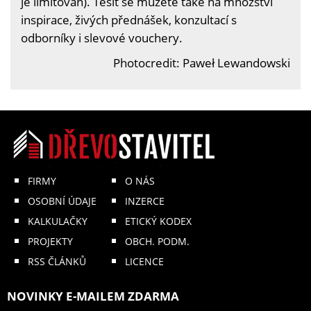
je limitován). Těšit se můžete také na množství
inspirace, živých přednášek, konzultací s
odborníky i slevové vouchery.
Photocredit: Paweł Lewandowski
FIRMY
O NÁS
OSOBNÍ ÚDAJE
INZERCE
KALKULAČKY
ETICKÝ KODEX
PROJEKTY
OBCH. PODM.
RSS ČLÁNKŮ
LICENCE
NOVINKY E-MAILEM ZDARMA