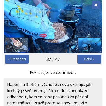
37 / 47
« Předchozí
Další »
Pokračujte ve čtení níže ↓
Napětí na Blízkém východě znovu ukazuje, jak
křehký je svět energií. Nikdo dnes nedokáže
odhadnout, kam se ceny posunou za pár dní,
natož měsíců. Právě proto se znovu mluví o