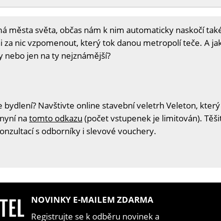
města světa, občas nám k nim automaticky naskočí také ř
 za nic vzpomenout, který tok danou metropolí teče. A j
ky nebo jen na ty nejznámější?
 bydlení? Navštivte online stavební veletrh Veleton, který
 nyní na
tomto odkazu
(počet vstupenek je limitován). Těš
konzultací s odborníky i slevové vouchery.
NOVINKY E-MAILEM ZDARMA
Registrujte se k odběru novinek a