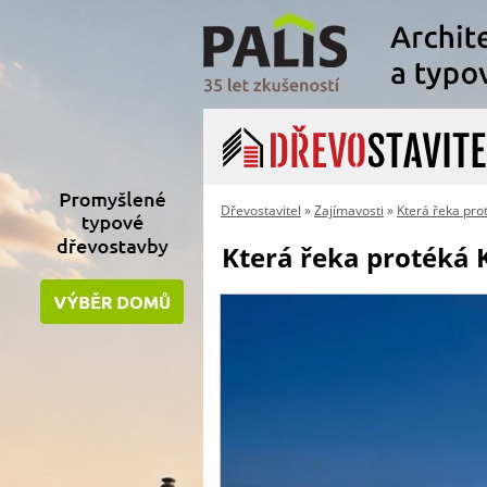
Dřevostavitel
»
Zajímavosti
»
Která řeka pro
Která řeka protéká 