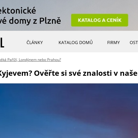
ČLÁNKY
KATALOG DOMŮ
FIRMY
OST
téká Paříží, Londýnem nebo Prahou?
Kyjevem? Ověřte si své znalosti v naš