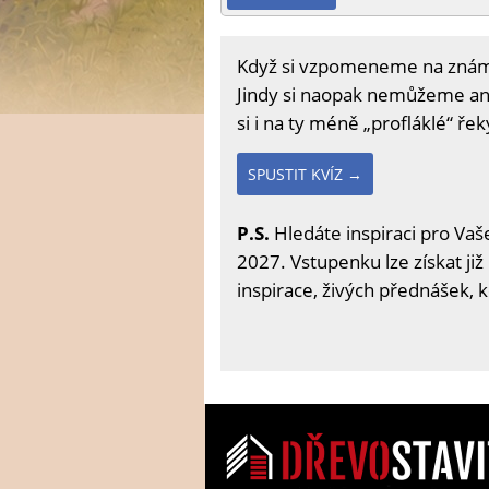
Když si vzpomeneme na známá 
Jindy si naopak nemůžeme ani
si i na ty méně „profláklé“ ře
SPUSTIT KVÍZ →
P.S.
Hledáte inspiraci pro Vaše
2027. Vstupenku lze získat již
inspirace, živých přednášek, 