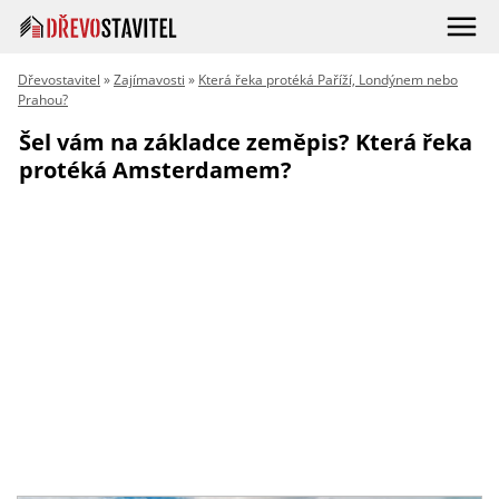
Dřevostavitel
»
Zajímavosti
»
Která řeka protéká Paříží, Londýnem nebo
Prahou?
Šel vám na základce zeměpis? Která řeka
protéká Amsterdamem?