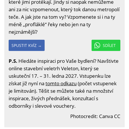
které jimi protékají. Jindy si naopak nemůžeme
ani za nic vzpomenout, který tok danou metropolí
teče. A jak jste na tom vy? Vzpomenete si i na ty
méně „profláklé“ řeky nebo jen na ty
nejznámější?
SPUSTIT KVÍZ →
SDÍLET
P.S.
Hledáte inspiraci pro Vaše bydlení? Navštivte
online stavební veletrh Veleton, který se
uskuteční 17. – 31. ledna 2027. Vstupenku lze
získat již nyní na
tomto odkazu
(počet vstupenek
je limitován). Těšit se můžete také na množství
inspirace, živých přednášek, konzultací s
odborníky i slevové vouchery.
Photocredit: Canva CC