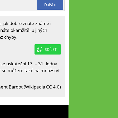
Další »
i, jak dobře znáte známé i
náte okamžitě, u jiných
ez chyby.
SDÍLET
 se uskuteční 17. – 31. ledna
it se můžete také na množství
ent Bardot (Wikipedia CC 4.0)