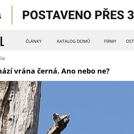
ČLÁNKY
KATALOG DOMŮ
FIRMY
OST
řat
hází vrána černá. Ano nebo ne?