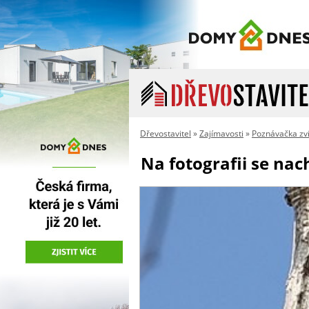
Dřevostavitel
»
Zajímavosti
»
Poznávačka zví
Na fotografii se nac