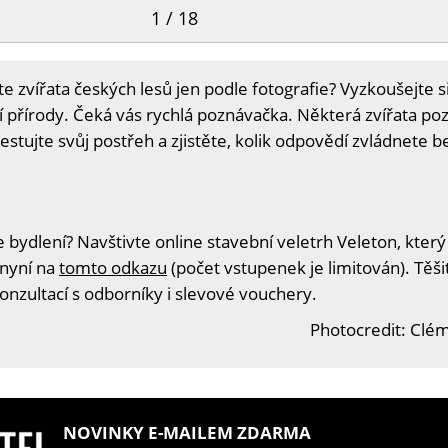
1 / 18
e zvířata českých lesů jen podle fotografie? Vyzkoušejte s
přírody. Čeká vás rychlá poznávačka. Některá zvířata poz
stujte svůj postřeh a zjistěte, kolik odpovědí zvládnete b
 bydlení? Navštivte online stavební veletrh Veleton, který
 nyní na
tomto odkazu
(počet vstupenek je limitován). Těš
konzultací s odborníky i slevové vouchery.
Photocredit: Clém
NOVINKY E-MAILEM ZDARMA