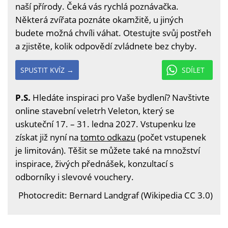
naší přírody. Čeká vás rychlá poznávačka.
Některá zvířata poznáte okamžitě, u jiných
budete možná chvíli váhat. Otestujte svůj postřeh
a zjistěte, kolik odpovědí zvládnete bez chyby.
SPUSTIT KVÍZ →
SDÍLET
P.S.
Hledáte inspiraci pro Vaše bydlení? Navštivte
online stavební veletrh Veleton, který se
uskuteční 17. – 31. ledna 2027. Vstupenku lze
získat již nyní na
tomto odkazu
(počet vstupenek
je limitován). Těšit se můžete také na množství
inspirace, živých přednášek, konzultací s
odborníky i slevové vouchery.
Photocredit: Bernard Landgraf (Wikipedia CC 3.0)