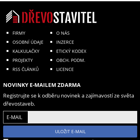
FIRMY
O NÁS
OSOBNÍ ÚDAJE
INZERCE
KALKULAČKY
ETICKÝ KODEX
PROJEKTY
OBCH. PODM.
RSS ČLÁNKŮ
LICENCE
NOVINKY E-MAILEM ZDARMA
Registrujte se k odběru novinek a zajímavostí ze světa
dřevostaveb.
E-MAIL
ULOŽIT E-MAIL