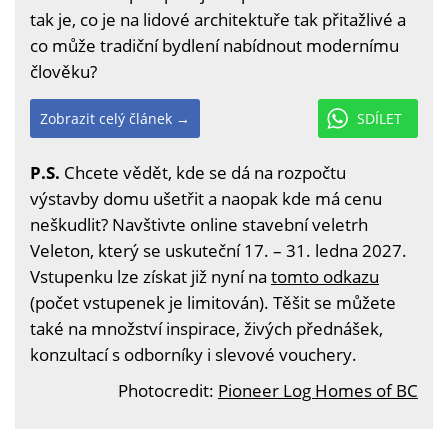
tak je, co je na lidové architektuře tak přitažlivé a
co může tradiční bydlení nabídnout modernímu
člověku?
Zobrazit celý článek →
SDÍLET
P.S.
Chcete vědět, kde se dá na rozpočtu
výstavby domu ušetřit a naopak kde má cenu
neškudlit? Navštivte online stavební veletrh
Veleton, který se uskuteční 17. – 31. ledna 2027.
Vstupenku lze získat již nyní na
tomto odkazu
(počet vstupenek je limitován). Těšit se můžete
také na množství inspirace, živých přednášek,
konzultací s odborníky i slevové vouchery.
Photocredit:
Pioneer Log Homes of BC