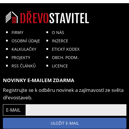
FIRMY
O NÁS
OSOBNÍ ÚDAJE
INZERCE
KALKULAČKY
ETICKÝ KODEX
PROJEKTY
OBCH. PODM.
RSS ČLÁNKŮ
LICENCE
NOVINKY E-MAILEM ZDARMA
Registrujte se k odběru novinek a zajímavostí ze světa
dřevostaveb.
E-MAIL
ULOŽIT E-MAIL