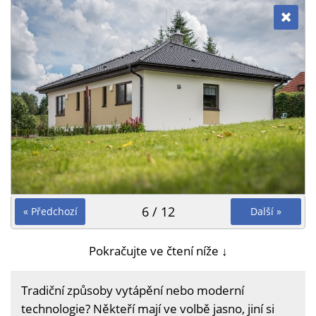
6 / 12
« Předchozí
Další »
Pokračujte ve čtení níže ↓
Tradiční způsoby vytápění nebo moderní
technologie? Někteří mají ve volbě jasno, jiní si