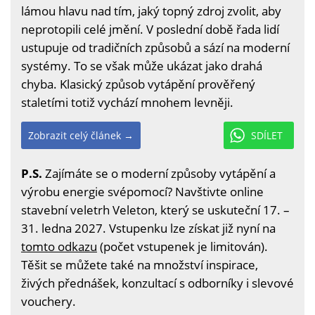
lámou hlavu nad tím, jaký topný zdroj zvolit, aby
neprotopili celé jmění. V poslední době řada lidí
ustupuje od tradičních způsobů a sází na moderní
systémy. To se však může ukázat jako drahá
chyba. Klasický způsob vytápění prověřený
staletími totiž vychází mnohem levněji.
Zobrazit celý článek →
SDÍLET
P.S.
Zajímáte se o moderní způsoby vytápění a
výrobu energie svépomocí? Navštivte online
stavební veletrh Veleton, který se uskuteční 17. –
31. ledna 2027. Vstupenku lze získat již nyní na
tomto odkazu
(počet vstupenek je limitován).
Těšit se můžete také na množství inspirace,
živých přednášek, konzultací s odborníky i slevové
vouchery.