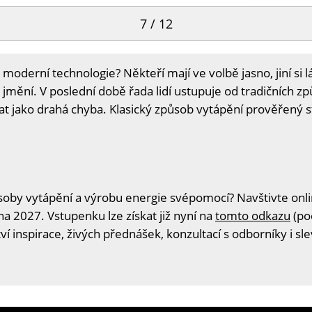
7 / 12
moderní technologie? Někteří mají ve volbě jasno, jiní si 
lé jmění. V poslední době řada lidí ustupuje od tradičních 
t jako drahá chyba. Klasický způsob vytápění prověřený s
oby vytápění a výrobu energie svépomocí? Navštivte onlin
na 2027. Vstupenku lze získat již nyní na
tomto odkazu
(po
í inspirace, živých přednášek, konzultací s odborníky i s