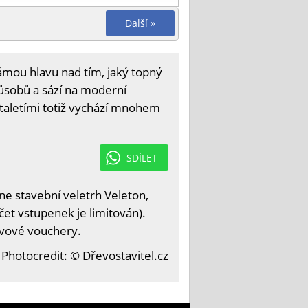
Další »
lámou hlavu nad tím, jaký topný
způsobů a sází na moderní
taletími totiž vychází mnohem
SDÍLET
e stavební veletrh Veleton,
čet vstupenek je limitován).
levové vouchery.
Photocredit: © Dřevostavitel.cz