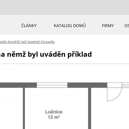
ČLÁNKY
KATALOG DOMŮ
FIRMY
O
 stále levnější než tepelné čerpadlo
a němž byl uváděn příklad