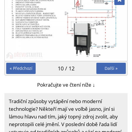
10 / 12
« Předchozí
Další »
Pokračujte ve čtení níže ↓
Tradiční způsoby vytápění nebo moderní
technologie? Někteří mají ve volbě jasno, jiní si
lámou hlavu nad tím, jaký topný zdroj zvolit, aby
neprotopili celé jmění. V poslední době řada lidí
ustupuje od tradičních způsobů a sází na moderní