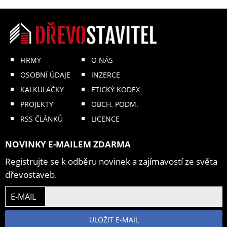
FIRMY
O NÁS
OSOBNÍ ÚDAJE
INZERCE
KALKULAČKY
ETICKÝ KODEX
PROJEKTY
OBCH. PODM.
RSS ČLÁNKŮ
LICENCE
NOVINKY E-MAILEM ZDARMA
Registrujte se k odběru novinek a zajímavostí ze světa
dřevostaveb.
E-MAIL
ULOŽIT E-MAIL