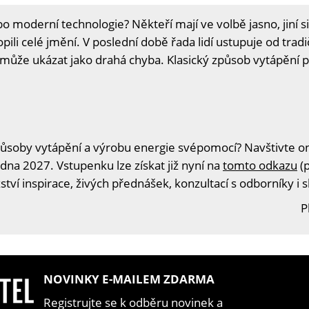
o moderní technologie? Někteří mají ve volbě jasno, jiní s
opili celé jmění. V poslední době řada lidí ustupuje od trad
ůže ukázat jako drahá chyba. Klasický způsob vytápění pr
ůsoby vytápění a výrobu energie svépomocí? Navštivte onl
edna 2027. Vstupenku lze získat již nyní na
tomto odkazu
(p
tví inspirace, živých přednášek, konzultací s odborníky i 
P
NOVINKY E-MAILEM ZDARMA
Registrujte se k odběru novinek a