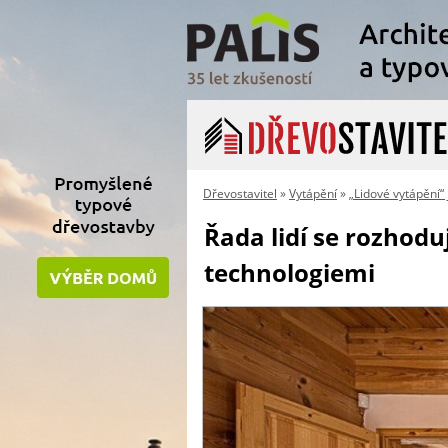
Dřevostavitel
»
Vytápění
»
„Lidové vytápění“ 
Řada lidí se rozhod
technologiemi