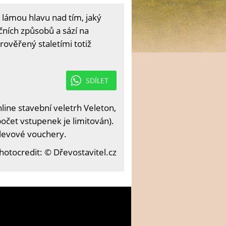
i lámou hlavu nad tím, jaký
ičních způsobů a sází na
ověřený staletími totiž
SDÍLET
ine stavební veletrh Veleton,
očet vstupenek je limitován).
slevové vouchery.
hotocredit: © Dřevostavitel.cz