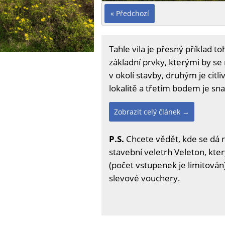
« Předchozí
Tahle vila je přesný příklad to
základní prvky, kterými by se 
v okolí stavby, druhým je cit
lokalitě a třetím bodem je sn
Zobrazit celý článek →
P.S.
Chcete vědět, kde se dá 
stavební veletrh Veleton, kter
(počet vstupenek je limitován)
slevové vouchery.