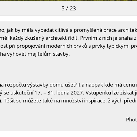
5 / 23
ho, jak by měla vypadat citlivá a promyšlená práce architekt
měl každý zkušený architekt řídit. Prvním z nich je snaha 
livost při propojování moderních prvků s prvky typickými p
aha vyhovět majitelům stavby.
na rozpočtu výstavby domu ušetřit a naopak kde má cenu n
ý se uskuteční 17. – 31. ledna 2027. Vstupenku lze získat j
. Těšit se můžete také na množství inspirace, živých předn
Phot