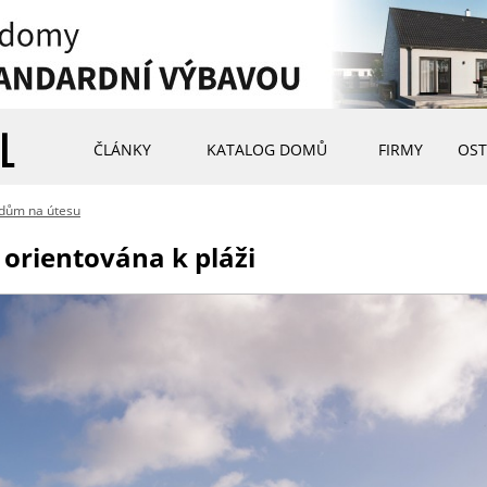
ČLÁNKY
KATALOG DOMŮ
FIRMY
OST
dům na útesu
 orientována k pláži