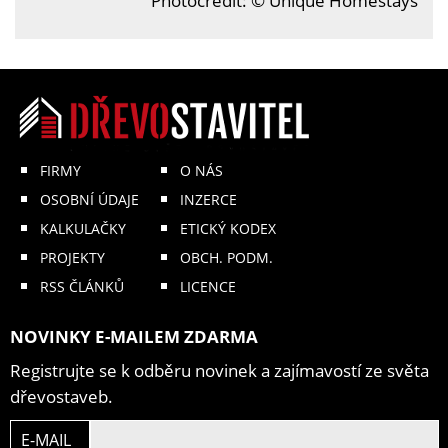
Photocredit: © Unique Homestays
FIRMY
O NÁS
OSOBNÍ ÚDAJE
INZERCE
KALKULAČKY
ETICKÝ KODEX
PROJEKTY
OBCH. PODM.
RSS ČLÁNKŮ
LICENCE
NOVINKY E-MAILEM ZDARMA
Registrujte se k odběru novinek a zajímavostí ze světa
dřevostaveb.
E-MAIL