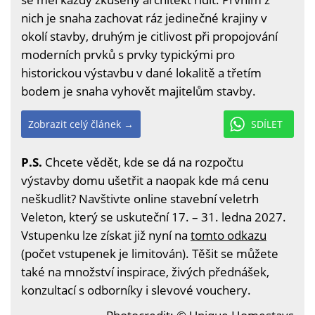
nich je snaha zachovat ráz jedinečné krajiny v
okolí stavby, druhým je citlivost při propojování
moderních prvků s prvky typickými pro
historickou výstavbu v dané lokalitě a třetím
bodem je snaha vyhovět majitelům stavby.
Zobrazit celý článek →
SDÍLET
P.S.
Chcete vědět, kde se dá na rozpočtu
výstavby domu ušetřit a naopak kde má cenu
neškudlit? Navštivte online stavební veletrh
Veleton, který se uskuteční 17. – 31. ledna 2027.
Vstupenku lze získat již nyní na
tomto odkazu
(počet vstupenek je limitován). Těšit se můžete
také na množství inspirace, živých přednášek,
konzultací s odborníky i slevové vouchery.