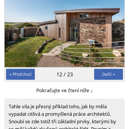
12 / 23
« Předchozí
Další »
Pokračujte ve čtení níže ↓
Tahle vila je přesný příklad toho, jak by měla
vypadat citlivá a promyšlená práce architektů.
Snoubí se zde totiž tři základní prvky, kterými by
se měl každý zkušený architekt řídit. Prvním z