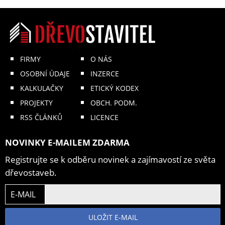
FIRMY
O NÁS
OSOBNÍ ÚDAJE
INZERCE
KALKULAČKY
ETICKÝ KODEX
PROJEKTY
OBCH. PODM.
RSS ČLÁNKŮ
LICENCE
NOVINKY E-MAILEM ZDARMA
Registrujte se k odběru novinek a zajímavostí ze světa
dřevostaveb.
E-MAIL
ULOŽIT E-MAIL