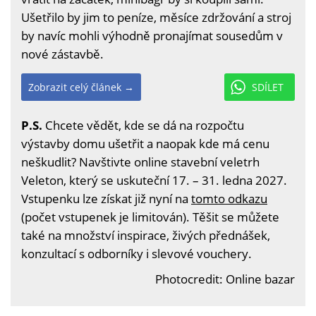
Ušetřilo by jim to peníze, měsíce zdržování a stroj
by navíc mohli výhodně pronajímat sousedům v
nové zástavbě.
Zobrazit celý článek →
SDÍLET
P.S.
Chcete vědět, kde se dá na rozpočtu
výstavby domu ušetřit a naopak kde má cenu
neškudlit? Navštivte online stavební veletrh
Veleton, který se uskuteční 17. – 31. ledna 2027.
Vstupenku lze získat již nyní na
tomto odkazu
(počet vstupenek je limitován). Těšit se můžete
také na množství inspirace, živých přednášek,
konzultací s odborníky i slevové vouchery.
Photocredit: Online bazar