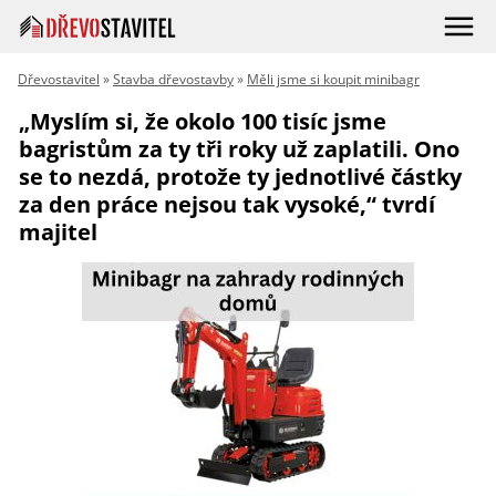
Dřevostavitel
»
Stavba dřevostavby
»
Měli jsme si koupit minibagr
„Myslím si, že okolo 100 tisíc jsme
bagristům za ty tři roky už zaplatili. Ono
se to nezdá, protože ty jednotlivé částky
za den práce nejsou tak vysoké,“ tvrdí
majitel