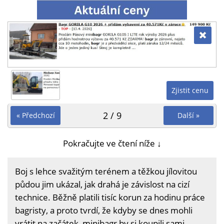
Zjistit cenu
2 / 9
« Předchozí
Další »
Pokračujte ve čtení níže ↓
Boj s lehce svažitým terénem a těžkou jílovitou
půdou jim ukázal, jak drahá je závislost na cizí
technice. Běžně platili tisíc korun za hodinu práce
bagristy, a proto tvrdí, že kdyby se dnes mohli
vrátit na začátek, minibagr by si koupili sami.