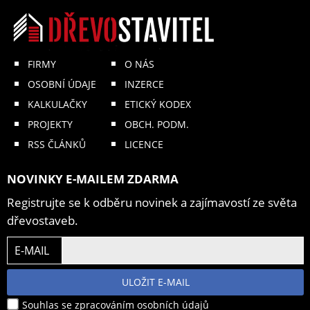
FIRMY
O NÁS
OSOBNÍ ÚDAJE
INZERCE
KALKULAČKY
ETICKÝ KODEX
PROJEKTY
OBCH. PODM.
RSS ČLÁNKŮ
LICENCE
NOVINKY E-MAILEM ZDARMA
Registrujte se k odběru novinek a zajímavostí ze světa
dřevostaveb.
E-MAIL
ULOŽIT E-MAIL
Souhlas se zpracováním osobních údajů