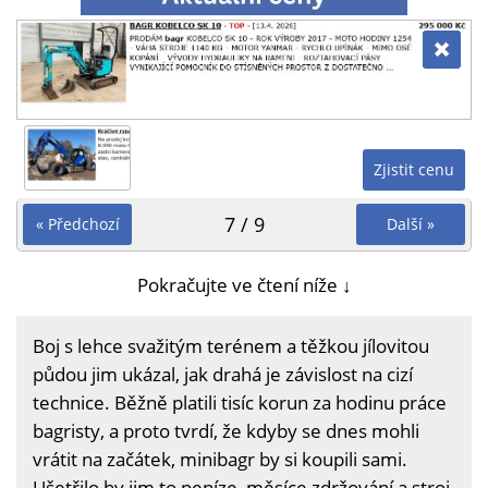
Zjistit cenu
7 / 9
« Předchozí
Další »
Pokračujte ve čtení níže ↓
Boj s lehce svažitým terénem a těžkou jílovitou
půdou jim ukázal, jak drahá je závislost na cizí
technice. Běžně platili tisíc korun za hodinu práce
bagristy, a proto tvrdí, že kdyby se dnes mohli
vrátit na začátek, minibagr by si koupili sami.
Ušetřilo by jim to peníze, měsíce zdržování a stroj