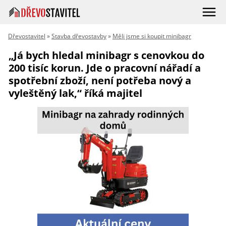
Dřevostavitel
»
Stavba dřevostavby
»
Měli jsme si koupit minibagr
„Já bych hledal minibagr s cenovkou do
200 tisíc korun. Jde o pracovní nářadí a
spotřební zboží, není potřeba nový a
vyleštěný lak,“ říká majitel