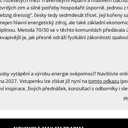
h, rozesetých mezi Travenskými Alpami a masivem Dachstei
 tvrdých zim a silné potřeby hospodařit úsporně. Jednou z t
ig dreissig“, česky tedy sedmdesát třicet. Její kořeny sa
ejen hlavní energetický zdroj, ale také základní ekonomic
ciplinou. Metoda 70/30 se v těchto komunitách předávala ú
apivější je, jak přesně odráží fyzikální zákonitosti spalov
oby vytápění a výrobu energie svépomocí? Navštivte onlin
na 2027. Vstupenku lze získat již nyní na
tomto odkazu
(po
í inspirace, živých přednášek, konzultací s odborníky i s
Ph