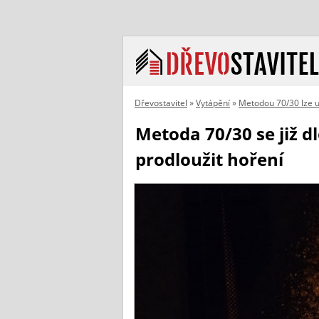
Dřevostavitel
»
Vytápění
»
Metodou 70/30 lze uše
Metoda 70/30 se již 
prodloužit hoření