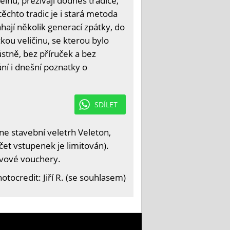
nu, přežívají dodnes tradice,
ěchto tradic je i stará metoda
hají několik generací zpátky, do
kou veličinu, se kterou bylo
stně, bez příruček a bez
ání i dnešní poznatky o
SDÍLET
e stavební veletrh Veleton,
čet vstupenek je limitován).
levové vouchery.
otocredit: Jiří R. (se souhlasem)