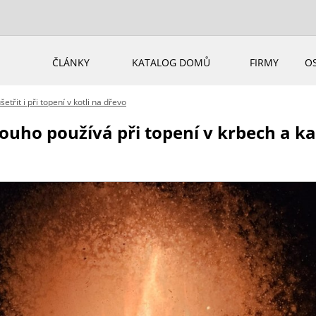
ČLÁNKY
KATALOG DOMŮ
FIRMY
O
třit i při topení v kotli na dřevo
dlouho používá při topení v krbech a