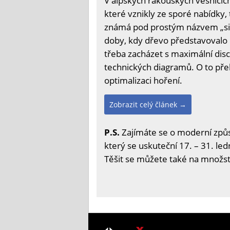
V alpských rakouských vesnicíc
které vznikly ze sporé nabídky,
známá pod prostým názvem „siebz
doby, kdy dřevo představovalo n
třeba zacházet s maximální dis
technických diagramů. O to překv
optimalizaci hoření.
Zobrazit celý článek →
P.S.
Zajímáte se o moderní způs
který se uskuteční 17. – 31. led
Těšit se můžete také na množstv