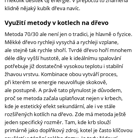
i několik desítek GJ energie. V přepočtu to znamená
klidně nějaký kubík dřeva navíc.
Využití metody v kotlech na dřevo
Metoda 70/30 ale není jen o tradici, je hlavně o fyzice.
Měkké dřevo rychleji vysychá a rychleji vzplane,
ale stejně tak rychle shoří. Tvrdé dřevo hoří mnohem
déle díky vyšší hustotě, ale k ideálnímu spalování
potřebuje již dostatečně vysokou teplotu i stabilní
žhavou vrstvu. Kombinace obou vytváří proces,
při kterém se energie neuvolňuje skokově,
ale postupně. A právě tato plynulost je důvodem,
proč se metoda začala uplatňovat nejen v krbech,
kde je estetický efekt sekundární, ale i ve stále
rozšířených kotlích na dřevo. Zde má metoda ještě
jeden specifický rozměr. Tam, kde krb slouží
primárně jako doplňkový zdroj, kotel je často klíčovou