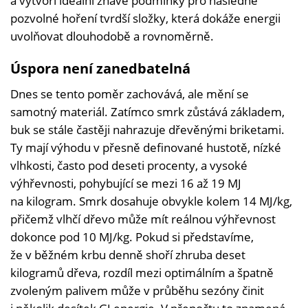
a vytvoří ideální žhavé podmínky pro následné
pozvolné hoření tvrdší složky, která dokáže energii
uvolňovat dlouhodobě a rovnoměrně.
Úspora není zanedbatelná
Dnes se tento poměr zachovává, ale mění se
samotný materiál. Zatímco smrk zůstává základem,
buk se stále častěji nahrazuje dřevěnými briketami.
Ty mají výhodu v přesně definované hustotě, nízké
vlhkosti, často pod deseti procenty, a vysoké
výhřevnosti, pohybující se mezi 16 až 19 MJ
na kilogram. Smrk dosahuje obvykle kolem 14 MJ/kg,
přičemž vlhčí dřevo může mít reálnou výhřevnost
dokonce pod 10 MJ/kg. Pokud si představíme,
že v běžném krbu denně shoří zhruba deset
kilogramů dřeva, rozdíl mezi optimálním a špatně
zvoleným palivem může v průběhu sezóny činit