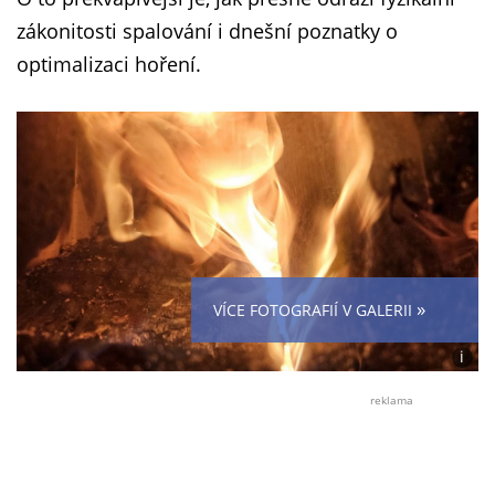
zákonitosti spalování i dnešní poznatky o
optimalizaci hoření.
»
VÍCE FOTOGRAFIÍ V GALERII
i
Foto:
Jiří
reklama
R.
(se
souhl