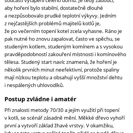
součástí vytápění celého domu. Je tedy žádoucí,
aby hoření bylo stabilní, dostatečně dlouhé
a nezpůsobovalo prudké teplotní výkyvy. Jedním
z nejčastějších problémů majitelů kotlů je,
že po večerním topení kotel zcela vyhasne. Ráno je
pak nutné ho znovu zapalovat, často ve spěchu, se
studeným kotlem, studeným komínem a s vysokou
pravděpodobností zakouření místnosti i komínového
tělesa. Studený start navíc znamená, že hoření je
několik prvních minut neefektivní, protože spaliny
mají nízkou teplotu a obsahují vyšší množství dehtu
i nespálených uhlovodíků.
Postup zvládne i amatér
Při znalosti metody 70/30 a jejím využití při topení
v kotli, se scénář zásadně mění. Měkké dřevo vyhoří
první a vytvoří základ žhavé vrstvy. V okamžiku,