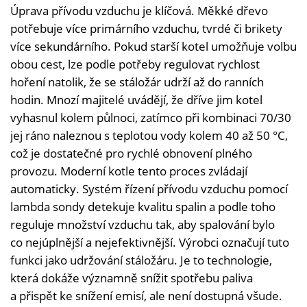
Úprava přívodu vzduchu je klíčová. Měkké dřevo
potřebuje více primárního vzduchu, tvrdé či brikety
více sekundárního. Pokud starší kotel umožňuje volbu
obou cest, lze podle potřeby regulovat rychlost
hoření natolik, že se stáložár udrží až do ranních
hodin. Mnozí majitelé uvádějí, že dříve jim kotel
vyhasnul kolem půlnoci, zatímco při kombinaci 70/30
jej ráno naleznou s teplotou vody kolem 40 až 50 °C,
což je dostatečné pro rychlé obnovení plného
provozu. Moderní kotle tento proces zvládají
automaticky. Systém řízení přívodu vzduchu pomocí
lambda sondy detekuje kvalitu spalin a podle toho
reguluje množství vzduchu tak, aby spalování bylo
co nejúplnější a nejefektivnější. Výrobci označují tuto
funkci jako udržování stáložáru. Je to technologie,
která dokáže významně snížit spotřebu paliva
a přispět ke snížení emisí, ale není dostupná všude.