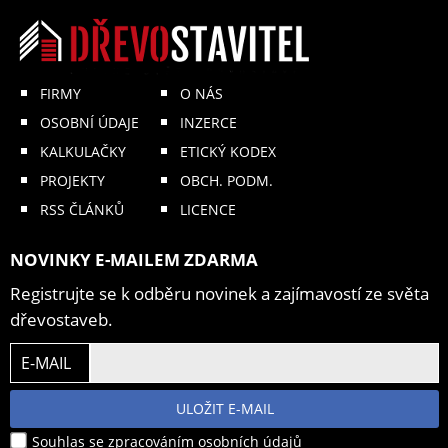
FIRMY
O NÁS
OSOBNÍ ÚDAJE
INZERCE
KALKULAČKY
ETICKÝ KODEX
PROJEKTY
OBCH. PODM.
RSS ČLÁNKŮ
LICENCE
NOVINKY E-MAILEM ZDARMA
Registrujte se k odběru novinek a zajímavostí ze světa
dřevostaveb.
E-MAIL
ULOŽIT E-MAIL
Souhlas se zpracováním osobních údajů