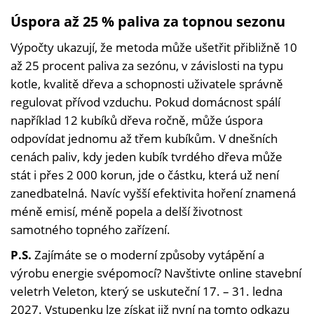
Úspora až 25 % paliva za topnou sezonu
Výpočty ukazují, že metoda může ušetřit přibližně 10
až 25 procent paliva za sezónu, v závislosti na typu
kotle, kvalitě dřeva a schopnosti uživatele správně
regulovat přívod vzduchu. Pokud domácnost spálí
například 12 kubíků dřeva ročně, může úspora
odpovídat jednomu až třem kubíkům. V dnešních
cenách paliv, kdy jeden kubík tvrdého dřeva může
stát i přes 2 000 korun, jde o částku, která už není
zanedbatelná. Navíc vyšší efektivita hoření znamená
méně emisí, méně popela a delší životnost
samotného topného zařízení.
P.S.
Zajímáte se o moderní způsoby vytápění a
výrobu energie svépomocí? Navštivte online stavební
veletrh Veleton, který se uskuteční 17. – 31. ledna
2027. Vstupenku lze získat již nyní na
tomto odkazu