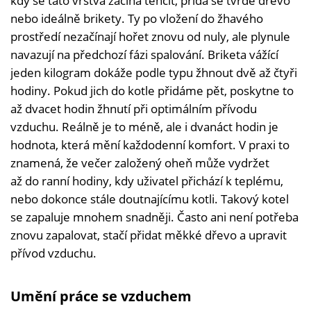
kdy se tato vrstva začíná tenčit, přidá se tvrdé dřevo
nebo ideálně brikety. Ty po vložení do žhavého
prostředí nezačínají hořet znovu od nuly, ale plynule
navazují na předchozí fázi spalování. Briketa vážící
jeden kilogram dokáže podle typu žhnout dvě až čtyři
hodiny. Pokud jich do kotle přidáme pět, poskytne to
až dvacet hodin žhnutí při optimálním přívodu
vzduchu. Reálně je to méně, ale i dvanáct hodin je
hodnota, která mění každodenní komfort. V praxi to
znamená, že večer založený oheň může vydržet
až do ranní hodiny, kdy uživatel přichází k teplému,
nebo dokonce stále doutnajícímu kotli. Takový kotel
se zapaluje mnohem snadněji. Často ani není potřeba
znovu zapalovat, stačí přidat měkké dřevo a upravit
přívod vzduchu.
Umění práce se vzduchem