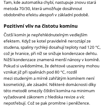
Tam, kde automatika chybí, nastupuje znovu stará
metoda 70/30, která umožňuje dosáhnout
obdobného efektu alespoň v základní podobě.
Pozitivní vliv na čistotu komínu
Čistší komín je nepřehlédnutelným vedlejším
efektem. Když se kotel pravidelně neroztápí ze
studena, spaliny rychleji dosahují teploty nad 120 °C,
což je hranice, při níž se snižuje kondenzace dehtu.
Nižší kondenzace znamená menší nánosy v komíně.
Pokud si uvědomíme, že dehtové usazeniny mohou
vznikat již při spalinách pod 80 °C, rozdíl
mezi studeným a mírně zahřátým komínem není
kosmetický, ale zásadní. Některé domácnosti díky
této metodě omezily čištění komína na minimum
vyžadované zákonem z hlediska revize a víc
nepotřebují. Což se pak promítne i peněžence.