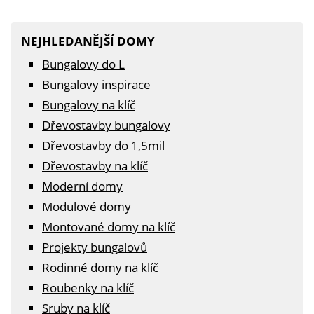
NEJHLEDANĚJŠÍ DOMY
Bungalovy do L
Bungalovy inspirace
Bungalovy na klíč
Dřevostavby bungalovy
Dřevostavby do 1,5mil
Dřevostavby na klíč
Moderní domy
Modulové domy
Montované domy na klíč
Projekty bungalovů
Rodinné domy na klíč
Roubenky na klíč
Sruby na klíč