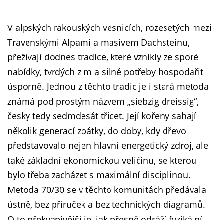
V alpských rakouských vesnicích, rozesetých mezi
Travenskými Alpami a masivem Dachsteinu,
přežívají dodnes tradice, které vznikly ze sporé
nabídky, tvrdých zim a silné potřeby hospodařit
úsporně. Jednou z těchto tradic je i stará metoda
známá pod prostým názvem „siebzig dreissig“,
česky tedy sedmdesát třicet. Její kořeny sahají
několik generací zpátky, do doby, kdy dřevo
představovalo nejen hlavní energetický zdroj, ale
také základní ekonomickou veličinu, se kterou
bylo třeba zacházet s maximální disciplinou.
Metoda 70/30 se v těchto komunitách předávala
ústně, bez příruček a bez technických diagramů.
O to překvapivější je, jak přesně odráží fyzikální