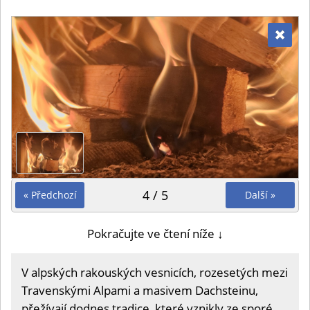
4 / 5
« Předchozí
Další »
Pokračujte ve čtení níže ↓
V alpských rakouských vesnicích, rozesetých mezi
Travenskými Alpami a masivem Dachsteinu,
přežívají dodnes tradice, které vznikly ze sporé