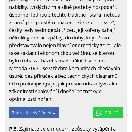
nabídky, tvrdých zim a silné potřeby hospodařit
úsporně. Jednou z těchto tradic je i stará metoda
známá pod prostým názvem „siebzig dreissig“,
česky tedy sedmdesát třicet. Její kořeny sahají
několik generací zpátky, do doby, kdy dřevo
představovalo nejen hlavní energetický zdroj, ale
také základní ekonomickou veličinu, se kterou
bylo třeba zacházet s maximální disciplinou.
Metoda 70/30 se v těchto komunitách předávala
ústně, bez příruček a bez technických diagramů.
O to překvapivější je, jak přesně odráží fyzikální
zákonitosti spalování i dnešní poznatky o
optimalizaci hoření.
Zobrazit celý článek →
SDÍLET
P.S.
Zajímáte se o moderní způsoby vytápění a