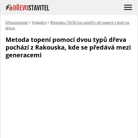
Dřevostavitel
»
Vytápění
»
Metodou 70/30 lze ušetřit i při topení v kotli na
dřevo
Metoda topení pomocí dvou typů dřeva
pochází z Rakouska, kde se předává mezi
generacemi