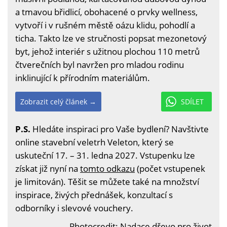
a tmavou břidlicí, obohacené o prvky wellness,
vytvoří i v rušném městě oázu klidu, pohodlí a
ticha. Takto lze ve stručnosti popsat mezonetový
byt, jehož interiér s užitnou plochou 110 metrů
čtverečních byl navržen pro mladou rodinu
inklinující k přírodním materiálům.
Zobrazit celý článek →
SDÍLET
P.S.
Hledáte inspiraci pro Vaše bydlení? Navštivte
online stavební veletrh Veleton, který se
uskuteční 17. – 31. ledna 2027. Vstupenku lze
získat již nyní na
tomto odkazu
(počet vstupenek
je limitován). Těšit se můžete také na množství
inspirace, živých přednášek, konzultací s
odborníky i slevové vouchery.
Photocredit:
Nadace dřevo pro život