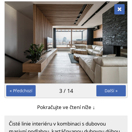
3 / 14
« Předchozí
Další »
Pokračujte ve čtení níže ↓
Čisté linie interiéru v kombinaci s dubovou
masivní podlahou, kartáčovanou dubovou dýhou