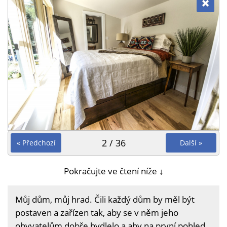
2 / 36
« Předchozí
Další »
Pokračujte ve čtení níže ↓
Můj dům, můj hrad. Čili každý dům by měl být
postaven a zařízen tak, aby se v něm jeho
obyvatelům dobře bydlelo a aby na první pohled