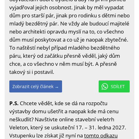
vyjadřoval jejich osobnost. Jinak by měl vypadat
dům pro starší pár, jinak pro rodinku s dětmi nebo
mladý bezdětný pár. Ne vždy ale budoucí majitelé
nebo architekti opravdu myslí na to, co všechno
dům musí poskytovat a co už je naopak zbytečné.
To naštěstí nebyl případ mladého bezdětného
páru, který od začátku přesně věděl, jaký dům
chce, a co všechno v něm musí být. A přesně
takový si i postavil.
Zobrazit celý článek →
SDÍLET
P.S.
Chcete vědět, kde se dá na rozpočtu
výstavby domu ušetřit a naopak kde má cenu
neškudlit? Navštivte online stavební veletrh
Veleton, který se uskuteční 17. – 31. ledna 2027.
Vstupenku lze získat již nyní na
tomto odkazu