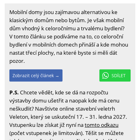
Mobilní domy jsou zajímavou alternativou ke
klasickým domům nebo bytům. Je však mobilní
dům vhodný k celoročnímu a trvalému bydlení?
V tomto článku se podíváme na to, co celoroční
bydlení v mobilních domech přináší a kde mohou
nastat třecí plochy, na které byste si měli dát
pozor.
Zobrazit celý článek →
SDÍLET
P.S.
Chcete vědět, kde se dá na rozpočtu
výstavby domu ušetřit a naopak kde má cenu
neškudlit? Navštivte online stavební veletrh
Veleton, který se uskuteční 17. – 31. ledna 2027.
Vstupenku lze získat již nyní na
tomto odkazu
(počet vstupenek je limitován). Těšit se můžete