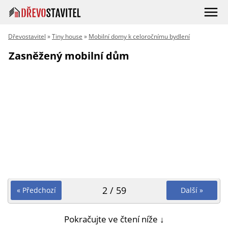
Dřevostavitel
»
Tiny house
»
Mobilní domy k celoročnímu bydlení
Zasněžený mobilní dům
2 / 59
« Předchozí
Další »
Pokračujte ve čtení níže ↓