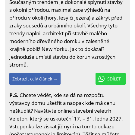
Současným trendem je dokonalé splynutí stavby
s okolní přírodou, maximalizace výhledů na
přírodu v okolí (hory, lesy či jezera) a zákryt před
zraky sousedů a urbánního okolí. Všechny tyto
trendy naplnil architekt při stavbě malého
moderního dřevěného domku v zalesněné
krajině poblíž New Yorku. Jak to dokázal?
Jednoduše umístil stavbu do korun vzrostlých
stromů.
Zobrazit celý článek →
SDÍLET
P.S.
Chcete vědět, kde se dá na rozpočtu
výstavby domu ušetřit a naopak kde má cenu
neškudlit? Navštivte online stavební veletrh
Veleton, který se uskuteční 17. – 31. ledna 2027.
Vstupenku lze získat již nyní na
tomto odkazu
(počet vstupenek je limitován). Těšit se můžete