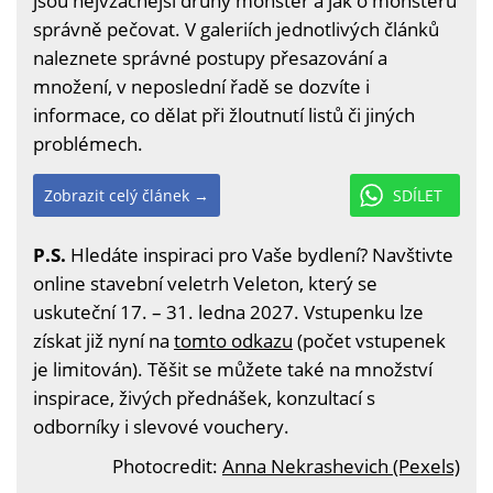
jsou nejvzácnější druhy monster a jak o monsteru
správně pečovat. V galeriích jednotlivých článků
naleznete správné postupy přesazování a
množení, v neposlední řadě se dozvíte i
informace, co dělat při žloutnutí listů či jiných
problémech.
Zobrazit celý článek →
SDÍLET
P.S.
Hledáte inspiraci pro Vaše bydlení? Navštivte
online stavební veletrh Veleton, který se
uskuteční 17. – 31. ledna 2027. Vstupenku lze
získat již nyní na
tomto odkazu
(počet vstupenek
je limitován). Těšit se můžete také na množství
inspirace, živých přednášek, konzultací s
odborníky i slevové vouchery.
Photocredit:
Anna Nekrashevich (Pexels)