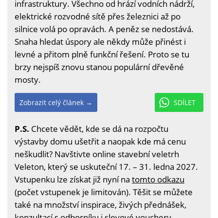
infrastruktury. Všechno od hrází vodních nádrží,
elektrické rozvodné sítě přes železnici až po
silnice volá po opravách. A peněz se nedostává.
Snaha hledat úspory ale někdy může přinést i
levné a přitom plně funkční řešení. Proto se tu
brzy nejspíš znovu stanou populární dřevěné
mosty.
Zobrazit celý článek →
SDÍLET
P.S.
Chcete vědět, kde se dá na rozpočtu
výstavby domu ušetřit a naopak kde má cenu
neškudlit? Navštivte online stavební veletrh
Veleton, který se uskuteční 17. – 31. ledna 2027.
Vstupenku lze získat již nyní na
tomto odkazu
(počet vstupenek je limitován). Těšit se můžete
také na množství inspirace, živých přednášek,
konzultací s odborníky i slevové vouchery.