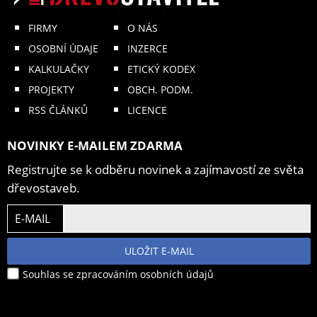
FIRMY
O NÁS
OSOBNÍ ÚDAJE
INZERCE
KALKULAČKY
ETICKÝ KODEX
PROJEKTY
OBCH. PODM.
RSS ČLÁNKŮ
LICENCE
NOVINKY E-MAILEM ZDARMA
Registrujte se k odběru novinek a zajímavostí ze světa
dřevostaveb.
E-MAIL
ULOŽIT E-MAIL
Souhlas se zpracováním osobních údajů