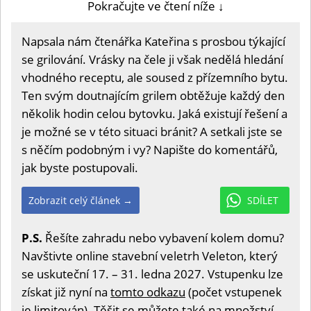
Pokračujte ve čtení níže ↓
Napsala nám čtenářka Kateřina s prosbou týkající
se grilování. Vrásky na čele ji však nedělá hledání
vhodného receptu, ale soused z přízemního bytu.
Ten svým doutnajícím grilem obtěžuje každý den
několik hodin celou bytovku. Jaká existují řešení a
je možné se v této situaci bránit? A setkali jste se
s něčím podobným i vy? Napište do komentářů,
jak byste postupovali.
Zobrazit celý článek →
SDÍLET
P.S.
Řešíte zahradu nebo vybavení kolem domu?
Navštivte online stavební veletrh Veleton, který
se uskuteční 17. – 31. ledna 2027. Vstupenku lze
získat již nyní na
tomto odkazu
(počet vstupenek
je limitován). Těšit se můžete také na množství