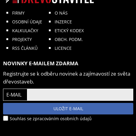
FIRMY
O NÁS
OSOBNÍ ÚDAJE
INZERCE
KALKULAČKY
ETICKÝ KODEX
PROJEKTY
OBCH. PODM.
RSS ČLÁNKŮ
LICENCE
NOVINKY E-MAILEM ZDARMA
Registrujte se k odběru novinek a zajímavostí ze světa
dřevostaveb.
E-MAIL
ULOŽIT E-MAIL
Souhlas se zpracováním osobních údajů