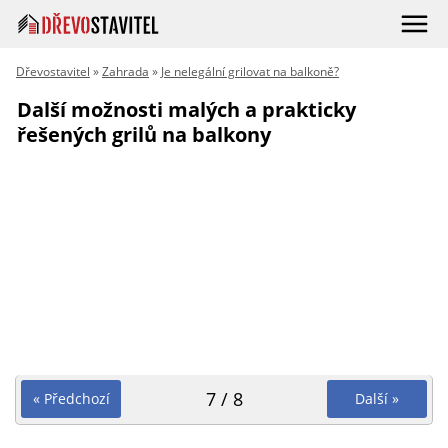
Dřevostavitel
»
Zahrada
»
Je nelegální grilovat na balkoně?
Další možnosti malých a prakticky
řešených grilů na balkony
7 / 8
« Předchozí
Další »