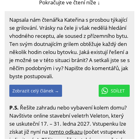
Pokračujte ve čtení níže ↓
Napsala nám čtenářka Kateřina s prosbou týkající
se grilování. Vrásky na čele ji však nedělá hledání
vhodného receptu, ale soused z přízemního bytu.
Ten svým doutnajícím grilem obtěžuje každý den
několik hodin celou bytovku. Jaká existují řešení a
je možné se v této situaci bránit? A setkali jste se s
něčím podobným i vy? Napište do komentářů, jak
byste postupovali.
Zobrazit celý článek →
SDÍLET
P.S.
Řešíte zahradu nebo vybavení kolem domu?
Navštivte online stavební veletrh Veleton, který
se uskuteční 17. – 31. ledna 2027. Vstupenku lze
získat již nyní na
tomto odkazu
(počet vstupenek