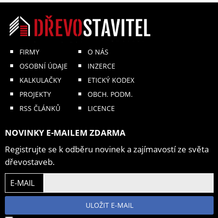
FIRMY
O NÁS
OSOBNÍ ÚDAJE
INZERCE
KALKULAČKY
ETICKÝ KODEX
PROJEKTY
OBCH. PODM.
RSS ČLÁNKŮ
LICENCE
NOVINKY E-MAILEM ZDARMA
Registrujte se k odběru novinek a zajímavostí ze světa
dřevostaveb.
E-MAIL
ULOŽIT E-MAIL