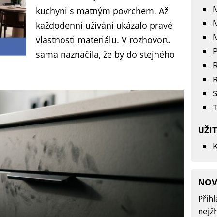
kuchyni s matným povrchem. Až
každodenní užívání ukázalo pravé
M
vlastnosti materiálu. V rozhovoru
P
sama naznačila, že by do stejného
R
R
S
T
UŽI
K
NOV
Přihl
nejžh