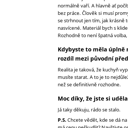
normálně vaří. A hlavně ať počí
bez práce. Člověk si musí prom
se strhnout jen tím, jak krásně
nasvícené. Materiál bych s klid
Rozhodně to není špatná volba, 
Kdybyste to měla úplně n
rozdíl mezi původní pře
Realita je taková, že kuchyň vyp
musíte starat. A to je to nejdůl
než se definitivně rozhodne.
Moc díky, že jste si uděla
Já taky děkuju, rádo se stalo.
P.S.
Chcete vědět, kde se dá na
má cenu neškudlit? Navštivte on