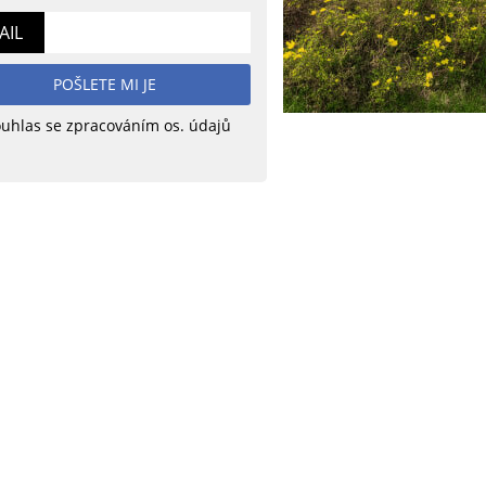
AIL
POŠLETE MI JE
uhlas se zpracováním os. údajů
e