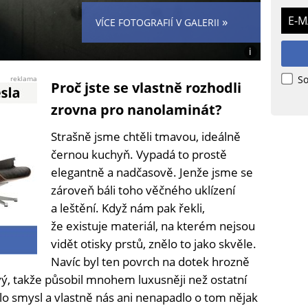
E-M
»
VÍCE FOTOGRAFIÍ V GALERII
i
Foto:
poskytnuto
So
reklama
Proč jste se vlastně rozhodli
čtenářem
Dřevostavitel
zrovna pro nanolaminát?
Strašně jsme chtěli tmavou, ideálně
černou kuchyň. Vypadá to prostě
elegantně a nadčasově. Jenže jsme se
zároveň báli toho věčného uklízení
a leštění. Když nám pak řekli,
že existuje materiál, na kterém nejsou
vidět otisky prstů, znělo to jako skvěle.
Navíc byl ten povrch na dotek hrozně
ý, takže působil mnohem luxusněji než ostatní
alo smysl a vlastně nás ani nenapadlo o tom nějak