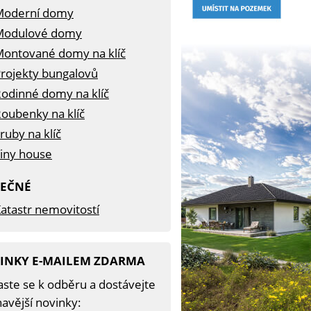
Moderní domy
Modulové domy
ontované domy na klíč
rojekty bungalovů
odinné domy na klíč
oubenky na klíč
ruby na klíč
iny house
TEČNÉ
atastr nemovitostí
INKY E-MAILEM ZDARMA
aste se k odběru a dostávejte
avější novinky: