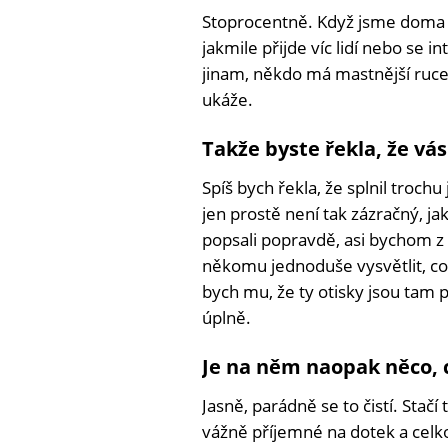
Stoprocentně. Když jsme doma j
jakmile přijde víc lidí nebo se i
jinam, někdo má mastnější ruce
ukáže.
Takže byste řekla, že v
Spíš bych řekla, že splnil troch
jen prostě není tak zázračný, j
popsali popravdě, asi bychom z
někomu jednoduše vysvětlit, co
bych mu, že ty otisky jsou tam 
úplně.
Je na něm naopak něco, 
Jasně, parádně se to čistí. Stač
vážně příjemné na dotek a celk