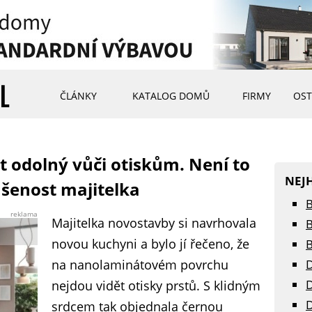
ČLÁNKY
KATALOG DOMŮ
FIRMY
OST
 odolný vůči otiskům. Není to
NEJ
ušenost majitelka
B
reklama
Majitelka novostavby si navrhovala
B
novou kuchyni a bylo jí řečeno, že
B
na nanolaminátovém povrchu
D
D
nejdou vidět otisky prstů. S klidným
D
srdcem tak objednala černou