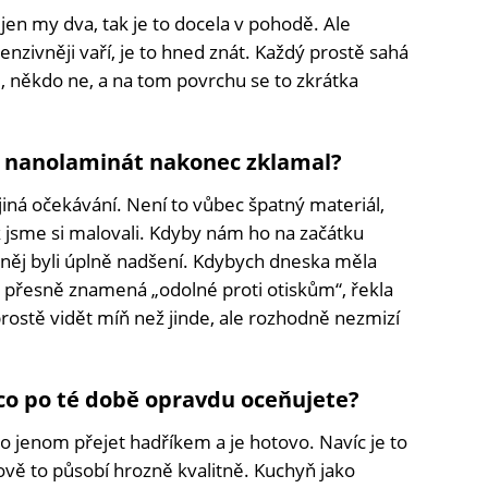
en my dva, tak je to docela v pohodě. Ale
ntenzivněji vaří, je to hned znát. Každý prostě sahá
, někdo ne, a na tom povrchu se to zkrátka
ás nanolaminát nakonec zklamal?
u jiná očekávání. Není to vůbec špatný materiál,
ak jsme si malovali. Kdyby nám ho na začátku
 něj byli úplně nadšení. Kdybych dneska měla
 přesně znamená „odolné proti otiskům“, řekla
prostě vidět míň než jinde, ale rozhodně nezmizí
co po té době opravdu oceňujete?
í to jenom přejet hadříkem a je hotovo. Navíc je to
ově to působí hrozně kvalitně. Kuchyň jako