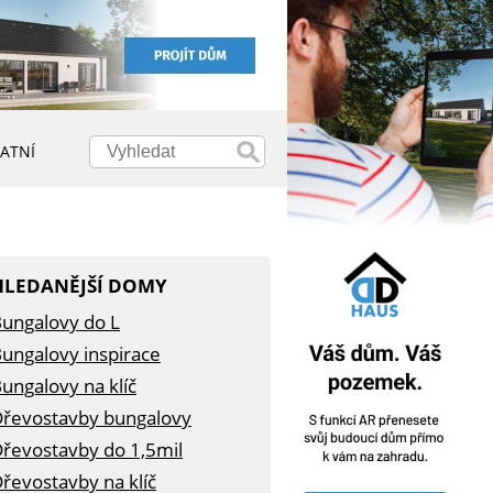
ATNÍ
HLEDANĚJŠÍ DOMY
ungalovy do L
ungalovy inspirace
ungalovy na klíč
řevostavby bungalovy
řevostavby do 1,5mil
řevostavby na klíč