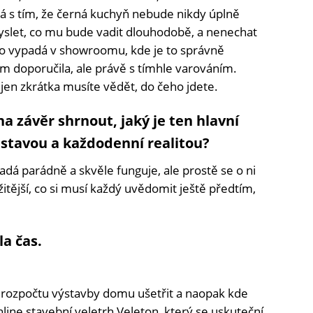
tá s tím, že černá kuchyň nebude nikdy úplně
yslet, co mu bude vadit dlouhodobě, a nenechat
 to vypadá v showroomu, kde je to správně
em doporučila, ale právě s tímhle varováním.
jen zkrátka musíte vědět, do čeho jdete.
a závěr shrnout, jaký je ten hlavní
dstavou a každodenní realitou?
adá parádně a skvěle funguje, ale prostě se o ni
ežitější, co si musí každý uvědomit ještě předtím,
la čas.
 rozpočtu výstavby domu ušetřit a naopak kde
line stavební veletrh Veleton, který se uskuteční