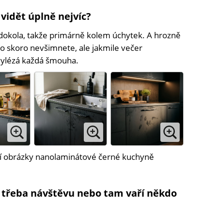
 vidět úplně nejvíc?
dokola, takže primárně kolem úchytek. A hrozně
ho skoro nevšimnete, ale jakmile večer
vylézá každá šmouha.
rní obrázky nanolaminátové černé kuchyně
e třeba návštěvu nebo tam vaří někdo