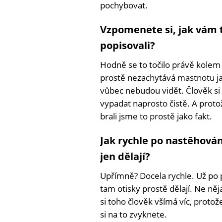
pochybovat.
Vzpomenete si, jak vám t
popisovali?
Hodně se to točilo právě kolem 
prostě nezachytává mastnotu ja
vůbec nebudou vidět. Člověk si 
vypadat naprosto čistě. A proto
brali jsme to prostě jako fakt.
Jak rychle po nastěhování 
jen dělají?
Upřímně? Docela rychle. Už po 
tam otisky prostě dělají. Ne ně
si toho člověk všímá víc, protož
si na to zvyknete.