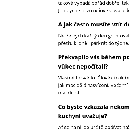
taková vypadá pořád dobře, takž
Jen bych znovu neinvestovala d
A jak často musíte vzít d
Ne že bych každý den gruntovala
přetřu klidně i párkrát do týdne
Překvapilo vás během pou
vůbec nepočítali?
Vlastně to světlo. Člověk tolik
jak moc dělá nasvícení. Večerní
maličkost.
Co byste vzkázala někom
kuchyni uvažuje?
Ať se na ni jde určitě podívat n