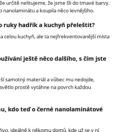
e určitě nelitujeme, že jsme šli do tmavé barvy.
o nanolaminátu a koupila něco levnějšího.
o ruky hadřík a kuchyň přeleštit?
 celou kuchyň, ale ta nejfrekventovanější místa
.
žívání ještě něco dalšího, s čím jste
 řeší samotný materiál a vůbec mu nedojde,
 světlo prostě vytáhne na povrch každou
u, kdo teď o černé nanolaminátové
aživo, ideálně k někomu domů, kde už se v ní