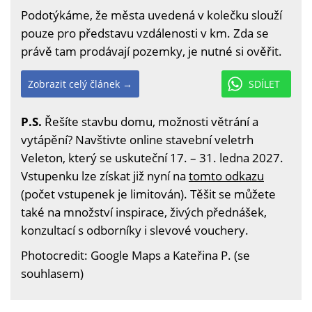
Podotýkáme, že města uvedená v kolečku slouží
pouze pro představu vzdálenosti v km. Zda se
právě tam prodávají pozemky, je nutné si ověřit.
Zobrazit celý článek →
SDÍLET
P.S.
Řešíte stavbu domu, možnosti větrání a
vytápění? Navštivte online stavební veletrh
Veleton, který se uskuteční 17. – 31. ledna 2027.
Vstupenku lze získat již nyní na
tomto odkazu
(počet vstupenek je limitován). Těšit se můžete
také na množství inspirace, živých přednášek,
konzultací s odborníky i slevové vouchery.
Photocredit: Google Maps a Kateřina P. (se
souhlasem)