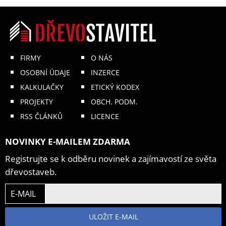
FIRMY
O NÁS
OSOBNÍ ÚDAJE
INZERCE
KALKULAČKY
ETICKÝ KODEX
PROJEKTY
OBCH. PODM.
RSS ČLÁNKŮ
LICENCE
NOVINKY E-MAILEM ZDARMA
Registrujte se k odběru novinek a zajímavostí ze světa
dřevostaveb.
E-MAIL
ULOŽIT E-MAIL