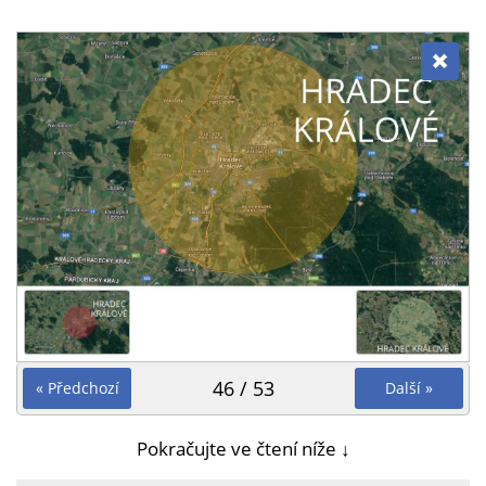
46 / 53
« Předchozí
Další »
Pokračujte ve čtení níže ↓