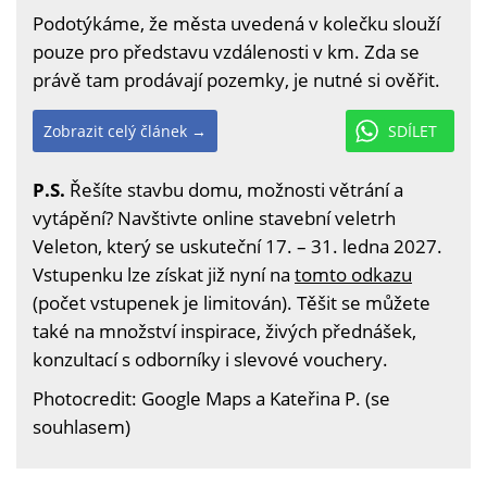
Podotýkáme, že města uvedená v kolečku slouží
pouze pro představu vzdálenosti v km. Zda se
právě tam prodávají pozemky, je nutné si ověřit.
Zobrazit celý článek →
SDÍLET
P.S.
Řešíte stavbu domu, možnosti větrání a
vytápění? Navštivte online stavební veletrh
Veleton, který se uskuteční 17. – 31. ledna 2027.
Vstupenku lze získat již nyní na
tomto odkazu
(počet vstupenek je limitován). Těšit se můžete
také na množství inspirace, živých přednášek,
konzultací s odborníky i slevové vouchery.
Photocredit: Google Maps a Kateřina P. (se
souhlasem)