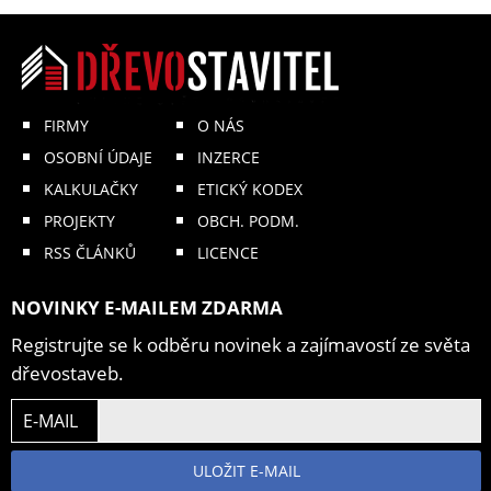
FIRMY
O NÁS
OSOBNÍ ÚDAJE
INZERCE
KALKULAČKY
ETICKÝ KODEX
PROJEKTY
OBCH. PODM.
RSS ČLÁNKŮ
LICENCE
NOVINKY E-MAILEM ZDARMA
Registrujte se k odběru novinek a zajímavostí ze světa
dřevostaveb.
E-MAIL
ULOŽIT E-MAIL