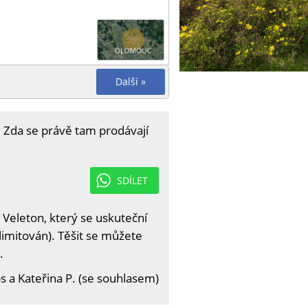
Další »
 Zda se právě tam prodávají
SDÍLET
 Veleton, který se uskuteční
limitován). Těšit se můžete
.
 a Kateřina P. (se souhlasem)