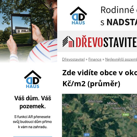
Dřevostavitel
»
Finance
»
Nejlevnější pozem
Zde vidíte obce v ok
Kč/m2 (průměr)