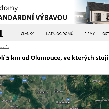
ČLÁNKY
KATALOG DOMŮ
FIRMY
OST
ky v ČR
olí 5 km od Olomouce, ve kterých stoj