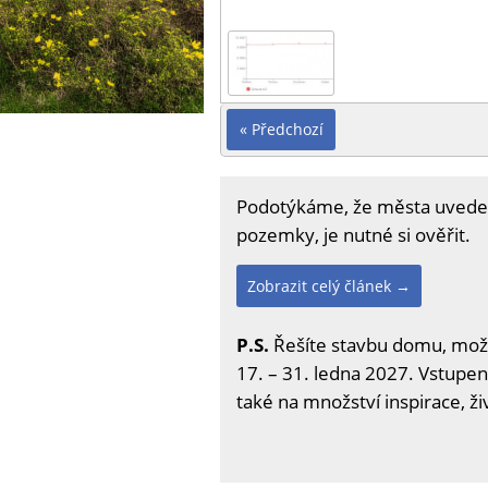
« Předchozí
Podotýkáme, že města uvedená
pozemky, je nutné si ověřit.
Zobrazit celý článek →
P.S.
Řešíte stavbu domu, možno
17. – 31. ledna 2027. Vstupenk
také na množství inspirace, ž