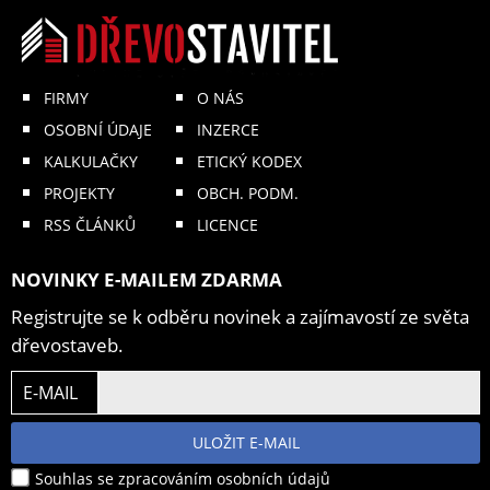
FIRMY
O NÁS
OSOBNÍ ÚDAJE
INZERCE
KALKULAČKY
ETICKÝ KODEX
PROJEKTY
OBCH. PODM.
RSS ČLÁNKŮ
LICENCE
NOVINKY E-MAILEM ZDARMA
Registrujte se k odběru novinek a zajímavostí ze světa
dřevostaveb.
E-MAIL
ULOŽIT E-MAIL
Souhlas se zpracováním osobních údajů