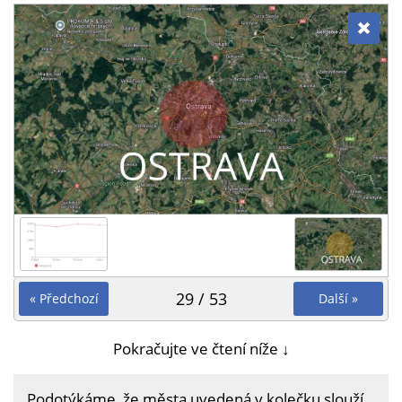
29 / 53
« Předchozí
Další »
Pokračujte ve čtení níže ↓
Podotýkáme, že města uvedená v kolečku slouží