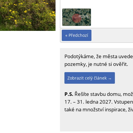
« Předchozí
Podotýkáme, že města uvedená
pozemky, je nutné si ověřit.
Zobrazit celý článek →
P.S.
Řešíte stavbu domu, možno
17. – 31. ledna 2027. Vstupenk
také na množství inspirace, ž