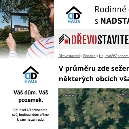
Dřevostavitel
»
Finance
»
Nejlevnější pozem
V průměru zde sežene
některých obcích vš