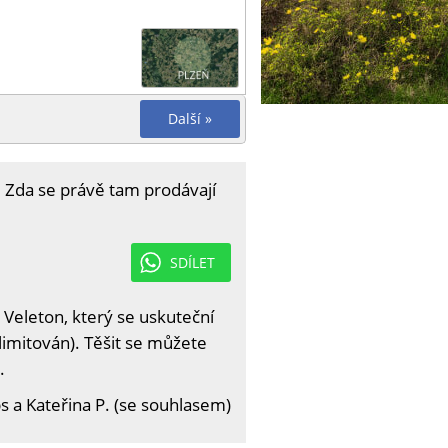
Další »
 Zda se právě tam prodávají
SDÍLET
 Veleton, který se uskuteční
limitován). Těšit se můžete
.
 a Kateřina P. (se souhlasem)