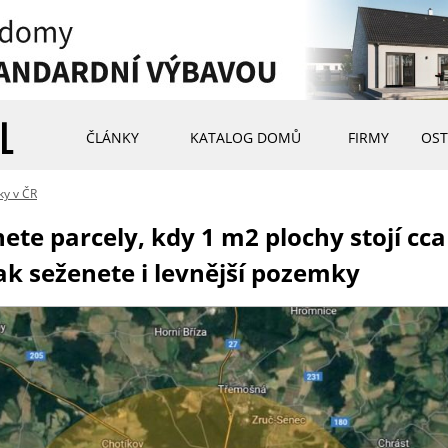
ČLÁNKY
KATALOG DOMŮ
FIRMY
OST
ky v ČR
te parcely, kdy 1 m2 plochy stojí cca 
ak seženete i levnější pozemky