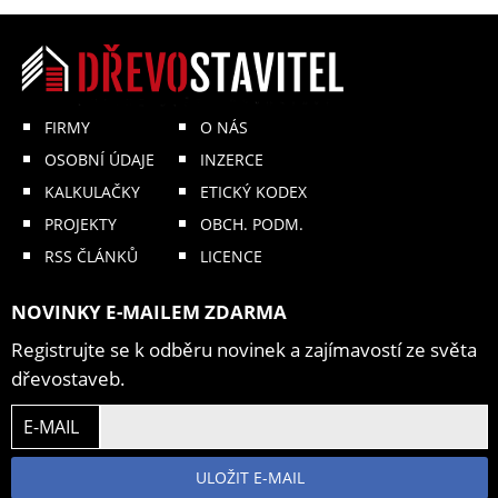
FIRMY
O NÁS
OSOBNÍ ÚDAJE
INZERCE
KALKULAČKY
ETICKÝ KODEX
PROJEKTY
OBCH. PODM.
RSS ČLÁNKŮ
LICENCE
NOVINKY E-MAILEM ZDARMA
Registrujte se k odběru novinek a zajímavostí ze světa
dřevostaveb.
E-MAIL
ULOŽIT E-MAIL