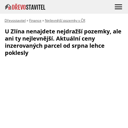
Dřevostavitel
»
Finance
»
Nejlevnější pozemky v ČR
U Zlína nenajdete nejdražší pozemky, ale
ani ty nejlevnější. Aktuální ceny
inzerovaných parcel od srpna lehce
poklesly