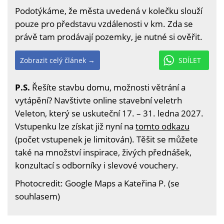
Podotýkáme, že města uvedená v kolečku slouží
pouze pro představu vzdálenosti v km. Zda se
právě tam prodávají pozemky, je nutné si ověřit.
Zobrazit celý článek →
SDÍLET
P.S.
Řešíte stavbu domu, možnosti větrání a
vytápění? Navštivte online stavební veletrh
Veleton, který se uskuteční 17. – 31. ledna 2027.
Vstupenku lze získat již nyní na
tomto odkazu
(počet vstupenek je limitován). Těšit se můžete
také na množství inspirace, živých přednášek,
konzultací s odborníky i slevové vouchery.
Photocredit: Google Maps a Kateřina P. (se
souhlasem)