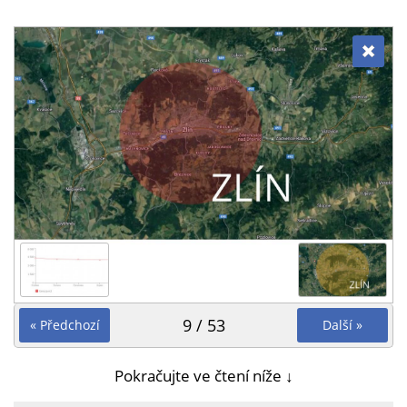
9 / 53
« Předchozí
Další »
Pokračujte ve čtení níže ↓